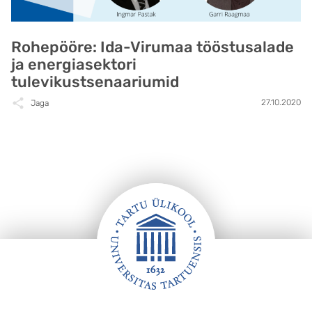
Rohepööre: Ida-Virumaa tööstusalade
ja energiasektori
tulevikustsenaariumid
27.10.2020
Jaga
Jalus