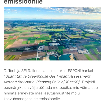
emissioonile
TalTech ja SEI Tallinn osalesid edukalt ESPONi hankel
“
Quantitative Greenhouse Gas Impact Assessment
Method for Spatial Planning Policy (QGasSP)
”. Projekti
eesmärgiks on välja töötada metoodika, mis võimaldab
hinnata erinevate maakasutusmustrite mõju
kasvuhoonegaaside emissioonile.