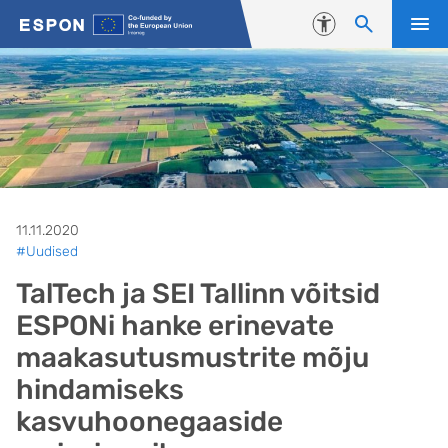
Liigu edasi põhisisu juurde
Juurdepääsetavus
11.11.2020
#Uudised
TalTech ja SEI Tallinn võitsid
ESPONi hanke erinevate
maakasutusmustrite mõju
hindamiseks
kasvuhoonegaaside