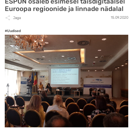
ESPON osaleb esimesel täisdigitaalsel
Euroopa regioonide ja linnade nädalal
15.09.2020
Jaga
#Uudised