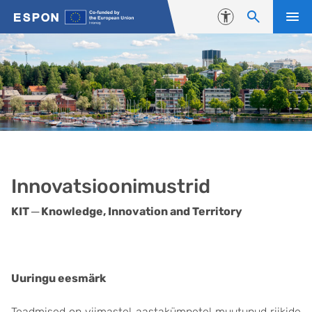
Liigu edasi põhisisu juurde
Juurdepääsetavus
Innovatsioonimustrid
KIT ─ Knowledge, Innovation and Territory
Uuringu eesmärk
Teadmised on viimastel aastakümnetel muutunud riikide