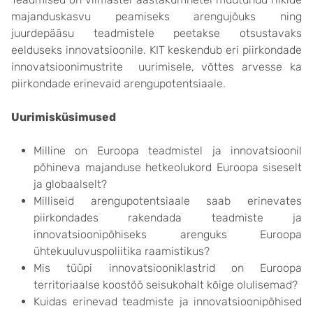
majanduskasvu peamiseks arengujõuks ning
juurdepääsu teadmistele peetakse otsustavaks
eelduseks innovatsioonile. KIT keskendub eri piirkondade
innovatsioonimustrite uurimisele, võttes arvesse ka
piirkondade erinevaid arengupotentsiaale.
Uurimisküsimused
Milline on Euroopa teadmistel ja innovatsioonil
põhineva majanduse hetkeolukord Euroopa siseselt
ja globaalselt?
Milliseid arengupotentsiaale saab erinevates
piirkondades rakendada teadmiste ja
innovatsioonipõhiseks arenguks Euroopa
ühtekuuluvuspoliitika raamistikus?
Mis tüüpi innovatsiooniklastrid on Euroopa
territoriaalse koostöö seisukohalt kõige olulisemad?
Kuidas erinevad teadmiste ja innovatsioonipõhised