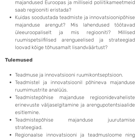
majandused Euroopas ja milliseid poliitikameetmeid
saab regiooniti eristada?
Kuidas soodustada teadmiste ja innovatsioonipõhise
majanduse arengut? Mis lahendused töötavad
üleeuroopaliselt ja mis regiooniti? Millised
ruumispetsiifilised arengueelised ja strateegiad
loovad kõige tõhusamalt lisandväärtust?
Tulemused
Teadmuse ja innovatsiooni ruumikontseptsioon.
Teadmistel ja innovatsioonil põhineva majanduse
ruumimustrite analüüs.
Teadmistepõhise majanduse regioonidevaheliste
erinevuste väljaselgitamine ja arengupotentsiaalide
esitlemine.
Teadmistepõhise majanduse juurutamise
strateegiad.
Regionaalse innovatsiooni ja teadmusloome ning