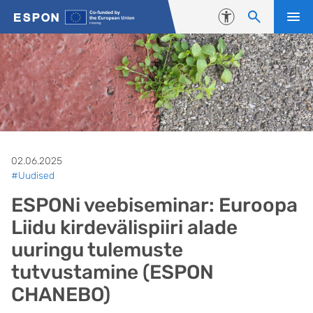
Liigu edasi põhisisu juurde
Juurdepääsetavus
02.06.2025
#Uudised
ESPONi veebiseminar: Euroopa
Liidu kirdevälispiiri alade
uuringu tulemuste
tutvustamine (ESPON
CHANEBO)