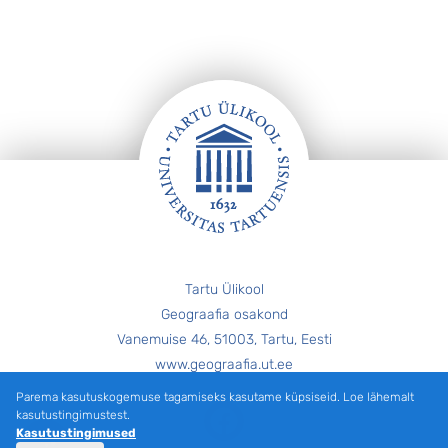
Jalus
Tartu Ülikool
Geograafia osakond
Vanemuise 46, 51003, Tartu, Eesti
www.geograafia.ut.ee
Parema kasutuskogemuse tagamiseks kasutame küpsiseid. Loe lähemalt
Facebook
kasutustingimustest.
Kasutustingimused