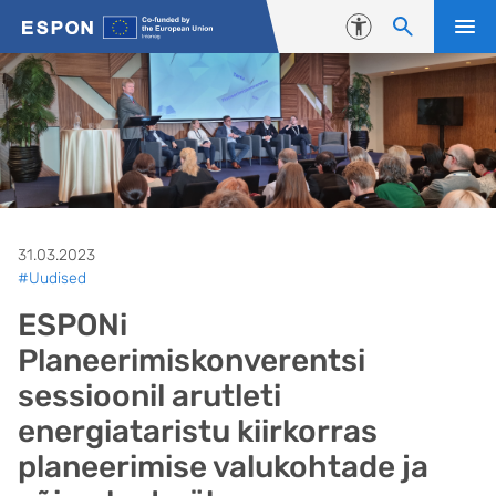
Liigu edasi põhisisu juurde
Juurdepääsetavus
31.03.2023
#Uudised
ESPONi
Planeerimiskonverentsi
sessioonil arutleti
energiataristu kiirkorras
planeerimise valukohtade ja