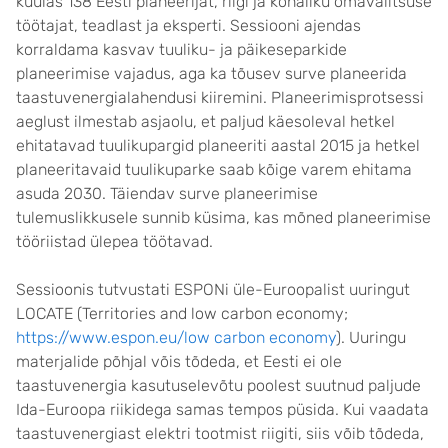
kuulas 138 Eesti planeerijat, riigi ja kohaliku omavalitsuse
töötajat, teadlast ja eksperti. Sessiooni ajendas
korraldama kasvav tuuliku- ja päikeseparkide
planeerimise vajadus, aga ka tõusev surve planeerida
taastuvenergialahendusi kiiremini. Planeerimisprotsessi
aeglust ilmestab asjaolu, et paljud käesoleval hetkel
ehitatavad tuulikupargid planeeriti aastal 2015 ja hetkel
planeeritavaid tuulikuparke saab kõige varem ehitama
asuda 2030. Täiendav surve planeerimise
tulemuslikkusele sunnib küsima, kas mõned planeerimise
tööriistad ülepea töötavad.
Sessioonis tutvustati ESPONi üle-Euroopalist uuringut
LOCATE (Territories and low carbon economy;
https://www.espon.eu/low carbon economy
). Uuringu
materjalide põhjal võis tõdeda, et Eesti ei ole
taastuvenergia kasutuselevõtu poolest suutnud paljude
Ida-Euroopa riikidega samas tempos püsida. Kui vaadata
taastuvenergiast elektri tootmist riigiti, siis võib tõdeda,