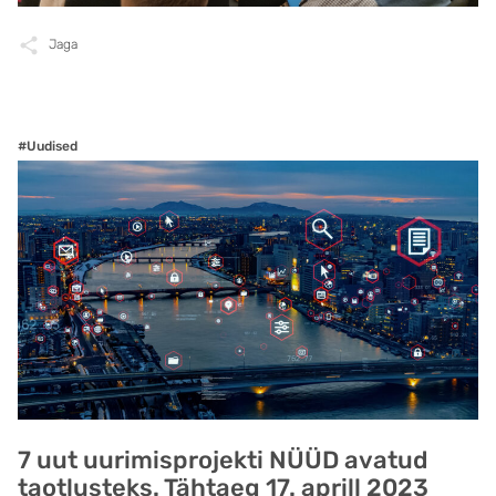
Jaga
#Uudised
7 uut uurimisprojekti NÜÜD avatud
taotlusteks. Tähtaeg 17. aprill 2023