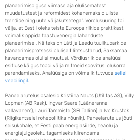
planeerimisõiguse viimase aja olulisematest
muudatustest ja reformidest kohanemaks oluliste
trendide ning uute väljakutsetega“. Võrdlusuuring tõi
välja, et Eestil oleks teiste Euroopa riikide praktikast
võimalik õppida taastuvenergia lahenduste
planeerimisel. Näiteks on Läti ja Leedu tuulikuparkide
planeerimisprotsessi oluliselt lihtsustanud, Saksamaa
kavandamas olulisi muutusi. Võrdlusriikide analüüsi
esitluse käigus toodi välja mitmeid soovitusi olukorra
parendamiseks. Analüüsiga on võimalik tutvuda
sellel
veebilingil
.
Paneelarutelus osalesid Kristiina Nauts (Utilitas AS), Villy
Lopman (AB Rask), Ingvar Saare (Lääneranna
vallavanem), Lauri Tammiste (SEI Tallinn) ja Ivo Krustok
(Riigikantselei rohepoliitika nõunik). Paneelarutelus jõuti
seisukohale, et Eesti peab energiasiirde, heaolu ja
energiajulgeoleku tagamiseks kiirendama