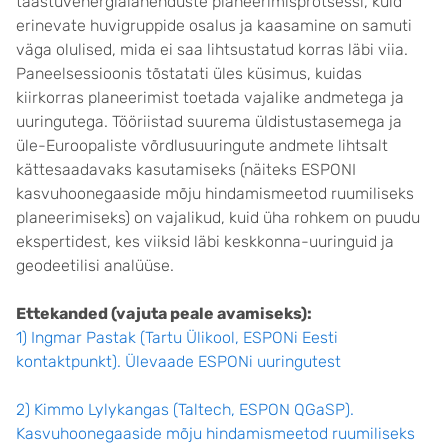
taastuvenergialahenduste planeerimisprotsessi, kuid
erinevate huvigruppide osalus ja kaasamine on samuti
väga olulised, mida ei saa lihtsustatud korras läbi viia.
Paneelsessioonis tõstatati üles küsimus, kuidas
kiirkorras planeerimist toetada vajalike andmetega ja
uuringutega. Tööriistad suurema üldistustasemega ja
üle-Euroopaliste võrdlusuuringute andmete lihtsalt
kättesaadavaks kasutamiseks (näiteks ESPONI
kasvuhoonegaaside mõju hindamismeetod ruumiliseks
planeerimiseks) on vajalikud, kuid üha rohkem on puudu
ekspertidest, kes viiksid läbi keskkonna-uuringuid ja
geodeetilisi analüüse.
Ettekanded (vajuta peale avamiseks):
1) Ingmar Pastak (Tartu Ülikool, ESPONi Eesti
kontaktpunkt). Ülevaade ESPONi uuringutest
2) Kimmo Lylykangas (Taltech, ESPON QGaSP).
Kasvuhoonegaaside mõju hindamismeetod ruumiliseks