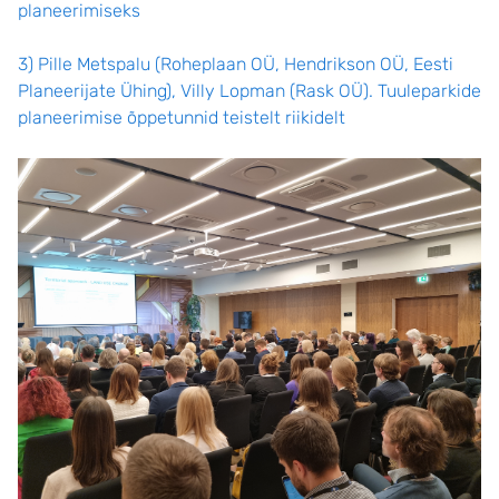
planeerimiseks
3) Pille Metspalu (Roheplaan OÜ, Hendrikson OÜ, Eesti
Planeerijate Ühing), Villy Lopman (Rask OÜ). Tuuleparkide
planeerimise õppetunnid teistelt riikidelt