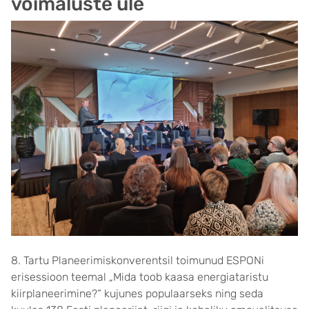
võimaluste üle
8. Tartu Planeerimiskonverentsil toimunud ESPONi
erisessioon teemal „Mida toob kaasa energiataristu
kiirplaneerimine?“ kujunes populaarseks ning seda