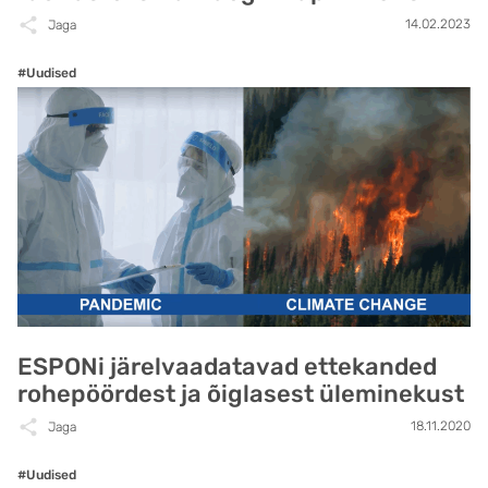
14.02.2023
Jaga
#Uudised
ESPONi järelvaadatavad ettekanded
rohepöördest ja õiglasest üleminekust
18.11.2020
Jaga
#Uudised