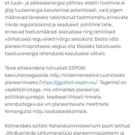
et tuule- ja päikeseenergial põhinev elektri tootmine ei
jälgi tuuleenergia kasutamise potentsiaali, vaid pigem
määravad tänaseks rakendunud tootmismahu erinevate
riikide regulatsioonid ja seadused, poliitiline tahe,
erinevad toetusmäärad, elatustase ning tehnilised
võimalused nagu elektrivõrgu seisukord. Eestis võib
planeerimisprotsessi aeglus olla tõsiseks takistuseks
taastuvenergia lahenduste kasutusele võtuks.
Teise ettekandena tutvustati ESPONi
kasvuhoonegaaside mõju hindamismeetod ruumiliseks
planeerimiseks (
https://ggiatool.espon.eu/
. Tegemist on
veebitööriistaga, mis võimaldab planeerijal,
poliitikakujundajal, teadlasel lihtsalt hinnata
arendustegevuse vm planeeritavate meetmete
hinnangulist mõju looduskeskkonnale.
Kolmandaks esitleti Rahandusministeeriumi poolt tellitud
„Võrdlusriikide juhtumianalüüsi planeerimissüsteemi ja