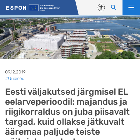
Liigu edasi põhisisu juurde
Juurdepääsetavus
09.12.2019
#Uudised
Eesti väljakutsed järgmisel EL
eelarveperioodil: majandus ja
riigikorraldus on juba piisavalt
targad, kuid ollakse jätkuvalt
ääremaa paljude teiste