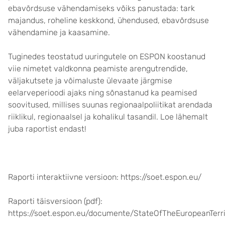
ebavõrdsuse vähendamiseks võiks panustada: tark
majandus, roheline keskkond, ühendused, ebavõrdsuse
vähendamine ja kaasamine.
Tuginedes teostatud uuringutele on ESPON koostanud
viie nimetet valdkonna peamiste arengutrendide,
väljakutsete ja võimaluste ülevaate järgmise
eelarveperioodi ajaks ning sõnastanud ka peamised
soovitused, millises suunas regionaalpoliitikat arendada
riiklikul, regionaalsel ja kohalikul tasandil. Loe lähemalt
juba raportist endast!
Raporti interaktiivne versioon: https://soet.espon.eu/
Raporti täisversioon (pdf):
https://soet.espon.eu/documente/StateOfTheEuropeanTerri