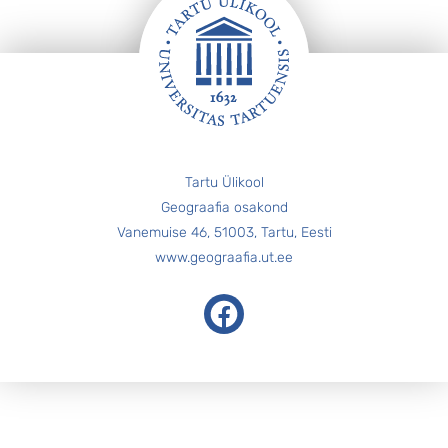
Jalus
Tartu Ülikool
Geograafia osakond
Vanemuise 46, 51003, Tartu, Eesti
www.geograafia.ut.ee
Facebook