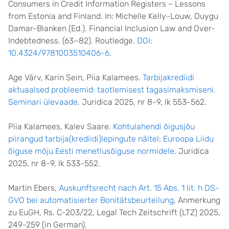
Consumers in Credit Information Registers – Lessons
from Estonia and Finland. In: Michelle Kelly-Louw, Duygu
Damar-Blanken (Ed.). Financial Inclusion Law and Over-
Indebtedness. (63−82). Routledge.
DOI:
10.4324/9781003510406-6
.
Age Värv, Karin Sein, Piia Kalamees.
Tarbijakrediidi
aktuaalsed probleemid: taotlemisest tagasimaksmiseni.
Seminari ülevaade
. Juridica 2025, nr 8-9, lk 553-562.
Piia Kalamees, Kalev Saare.
Kohtulahendi õigusjõu
piirangud tarbija(krediidi)lepingute näitel: Euroopa Liidu
õiguse mõju Eesti menetlusõiguse normidele
. Juridica
2025, nr 8-9, lk 533-552.
Martin Ebers,
Auskunftsrecht nach Art. 15 Abs. 1 lit. h DS-
GVO bei automatisierter Bonitätsbeurteilung
, Anmerkung
zu EuGH, Rs. C-203/22, Legal Tech Zeitschrift (LTZ) 2025,
249-259 (in German).