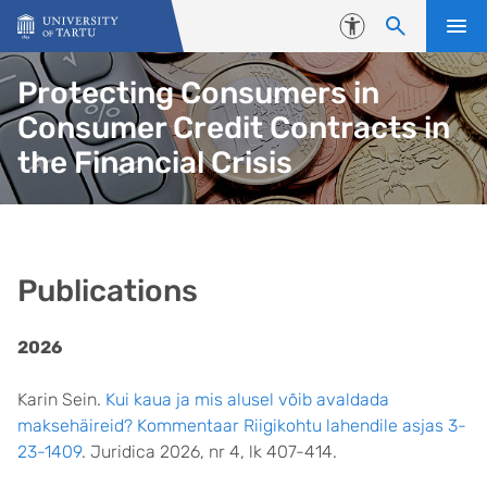
Skip to content
Accessibility
Protecting Consumers in
Consumer Credit Contracts in
the Financial Crisis
Publications
2026
Karin Sein.
Kui kaua ja mis alusel võib avaldada
maksehäireid? Kommentaar Riigikohtu lahendile asjas 3-
23-1409
. Juridica 2026, nr 4, lk 407-414.