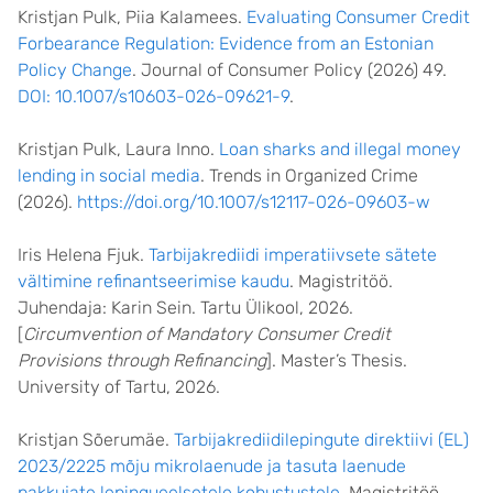
Kristjan Pulk, Piia Kalamees.
Evaluating Consumer Credit
Forbearance Regulation: Evidence from an Estonian
Policy Change
. Journal of Consumer Policy (2026) 49.
DOI: 10.1007/s10603-026-09621-9
.
Kristjan Pulk, Laura Inno.
Loan sharks and illegal money
lending in social media
. Trends in Organized Crime
(2026).
https://doi.org/10.1007/s12117-026-09603-w
Iris Helena Fjuk.
Tarbijakrediidi imperatiivsete sätete
vältimine refinantseerimise kaudu
. Magistritöö.
Juhendaja: Karin Sein. Tartu Ülikool, 2026.
[
Circumvention of Mandatory Consumer Credit
Provisions through Refinancing
]. Master’s Thesis.
University of Tartu, 2026.
Kristjan Sõerumäe.
Tarbijakrediidilepingute direktiivi (EL)
2023/2225 mõju mikrolaenude ja tasuta laenude
pakkujate lepingueelsetele kohustustele
. Magistritöö.