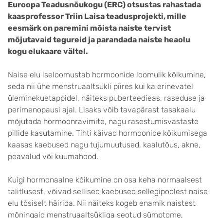
Euroopa Teadusnõukogu (ERC) otsustas rahastada
kaasprofessor Triin Laisa teadusprojekti, mille
eesmärk on paremini mõista naiste tervist
mõjutavaid tegureid ja parandada naiste heaolu
kogu elukaare vältel.
Naise elu iseloomustab hormoonide loomulik kõikumine,
seda nii ühe menstruaaltsükli piires kui ka erinevatel
üleminekuetappidel, näiteks puberteedieas, raseduse ja
perimenopausi ajal. Lisaks võib tavapärast tasakaalu
mõjutada hormoonravimite, nagu rasestumisvastaste
pillide kasutamine. Tihti käivad hormoonide kõikumisega
kaasas kaebused nagu tujumuutused, kaalutõus, akne,
peavalud või kuumahood.
Kuigi hormonaalne kõikumine on osa keha normaalsest
talitlusest, võivad sellised kaebused sellegipoolest naise
elu tõsiselt häirida. Nii näiteks kogeb enamik naistest
mõningaid menstruaaltsükliga seotud sümptome,