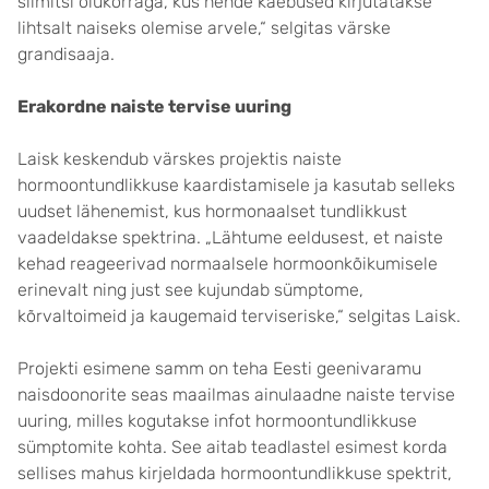
silmitsi olukorraga, kus nende kaebused kirjutatakse
lihtsalt naiseks olemise arvele,“ selgitas värske
grandisaaja.
Erakordne naiste tervise uuring
Laisk keskendub värskes projektis naiste
hormoontundlikkuse kaardistamisele ja kasutab selleks
uudset lähenemist, kus hormonaalset tundlikkust
vaadeldakse spektrina. „Lähtume eeldusest, et naiste
kehad reageerivad normaalsele hormoonkõikumisele
erinevalt ning just see kujundab sümptome,
kõrvaltoimeid ja kaugemaid terviseriske,“ selgitas Laisk.
Projekti esimene samm on teha Eesti geenivaramu
naisdoonorite seas maailmas ainulaadne naiste tervise
uuring, milles kogutakse infot hormoontundlikkuse
sümptomite kohta. See aitab teadlastel esimest korda
sellises mahus kirjeldada hormoontundlikkuse spektrit,