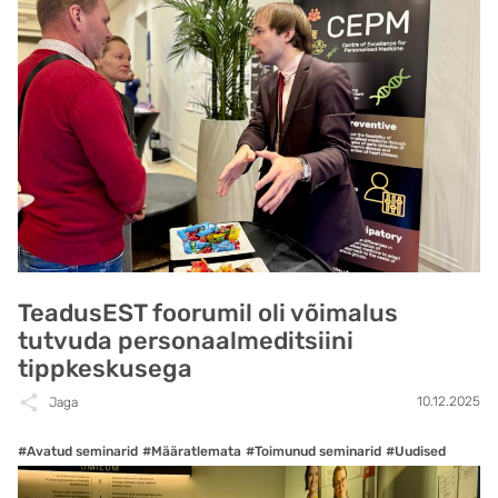
TeadusEST foorumil oli võimalus
tutvuda personaalmeditsiini
tippkeskusega
10.12.2025
Jaga
#Avatud seminarid
#Määratlemata
#Toimunud seminarid
#Uudised