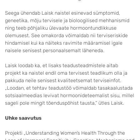
Seega ühendab Laisk naistel esinevad sümptomid,
geneetika, mõju tervisele ja bioloogilised mehhanismid
ning teeb põhjaliku ülevaate hormoontundlikkuse
olemusest. See omakorda võimaldab nii terviseriskide
hindamisel kui ka näiteks ravimite määramisel igale
naisele senisest personaalsemalt läheneda.
Laisk loodab ka, et lisaks teadusteadmistele aitab
projekt ka naistel endil oma tervisest teadlikum olla ja
pakkuda neile senisest kvaliteetsemat terviseinfot.
„Loodan, et tehtav teadustöö võimaldab tasakaalustada
sotsiaalmeedias levivat hormoonideteemalist sisu, millel
sageli pole mingit tõenduspõhist tausta,“ ütles Laisk.
Uhke saavutus
Projekti „Understanding Women’s Health Through the