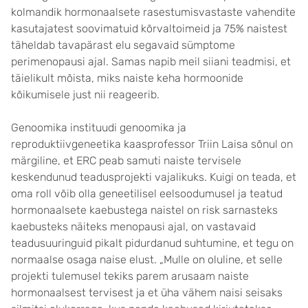
kolmandik hormonaalsete rasestumisvastaste vahendite
kasutajatest soovimatuid kõrvaltoimeid ja 75% naistest
täheldab tavapärast elu segavaid sümptome
perimenopausi ajal. Samas napib meil siiani teadmisi, et
täielikult mõista, miks naiste keha hormoonide
kõikumisele just nii reageerib.
Genoomika instituudi genoomika ja
reproduktiivgeneetika kaasprofessor Triin Laisa sõnul on
märgiline, et ERC peab samuti naiste tervisele
keskendunud teadusprojekti vajalikuks. Kuigi on teada, et
oma roll võib olla geneetilisel eelsoodumusel ja teatud
hormonaalsete kaebustega naistel on risk sarnasteks
kaebusteks näiteks menopausi ajal, on vastavaid
teadusuuringuid pikalt pidurdanud suhtumine, et tegu on
normaalse osaga naise elust. „Mulle on oluline, et selle
projekti tulemusel tekiks parem arusaam naiste
hormonaalsest tervisest ja et üha vähem naisi seisaks