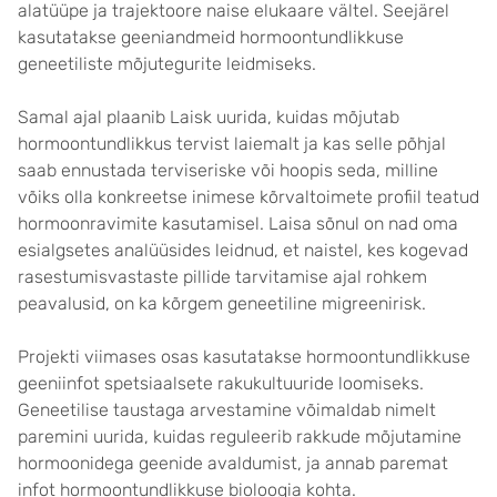
alatüüpe ja trajektoore naise elukaare vältel. Seejärel
kasutatakse geeniandmeid hormoontundlikkuse
geneetiliste mõjutegurite leidmiseks.
Samal ajal plaanib Laisk uurida, kuidas mõjutab
hormoontundlikkus tervist laiemalt ja kas selle põhjal
saab ennustada terviseriske või hoopis seda, milline
võiks olla konkreetse inimese kõrvaltoimete profiil teatud
hormoonravimite kasutamisel. Laisa sõnul on nad oma
esialgsetes analüüsides leidnud, et naistel, kes kogevad
rasestumisvastaste pillide tarvitamise ajal rohkem
peavalusid, on ka kõrgem geneetiline migreenirisk.
Projekti viimases osas kasutatakse hormoontundlikkuse
geeniinfot spetsiaalsete rakukultuuride loomiseks.
Geneetilise taustaga arvestamine võimaldab nimelt
paremini uurida, kuidas reguleerib rakkude mõjutamine
hormoonidega geenide avaldumist, ja annab paremat
infot hormoontundlikkuse bioloogia kohta.