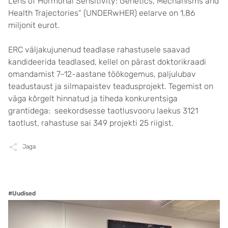
Lens of Hormonal Sensitivity: Genetics, Mechanisms and
Health Trajectories“ (UNDERwHER) eelarve on 1,86
miljonit eurot.
ERC väljakujunenud teadlase rahastusele saavad
kandideerida teadlased, kellel on pärast doktorikraadi
omandamist 7–12-aastane töökogemus, paljulubav
teadustaust ja silmapaistev teadusprojekt. Tegemist on
väga kõrgelt hinnatud ja tiheda konkurentsiga
grantidega: seekordsesse taotlusvooru laekus 3121
taotlust, rahastuse sai 349 projekti 25 riigist.
Jaga
#Uudised