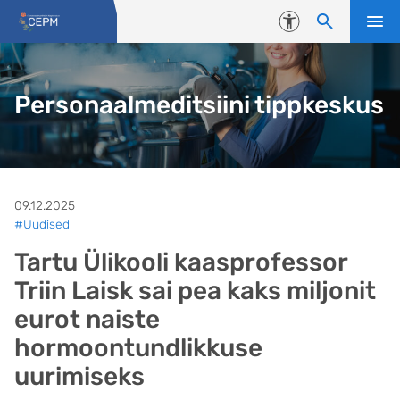
Liigu edasi põhisisu juurde
Juurdepääsetavus
Personaalmeditsiini tippkeskus
09.12.2025
#Uudised
Tartu Ülikooli kaasprofessor
Triin Laisk sai pea kaks miljonit
eurot naiste
hormoontundlikkuse
uurimiseks