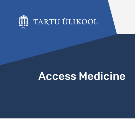
Liigu edasi põhisisu juurde
Access Medicine