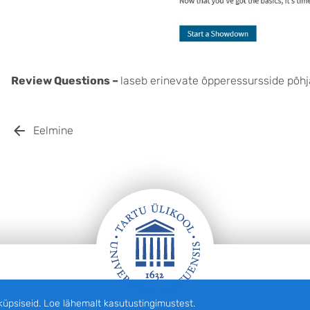
Review Questions –
laseb erinevate õpperessursside põhj
Eelmine
siseid. Loe lähemalt kasutustingimustest.