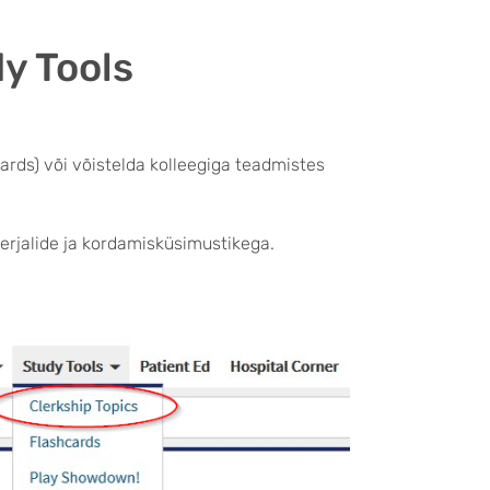
dy Tools
rds) või võistelda kolleegiga teadmistes
jalide ja kordamisküsimustikega.