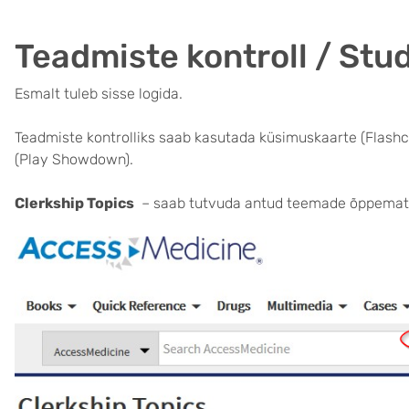
Teadmiste kontroll / Stu
Esmalt tuleb sisse logida.
Teadmiste kontrolliks saab kasutada küsimuskaarte (Flashca
(Play Showdown).
Clerkship Topics
– saab tutvuda antud teemade õppemater