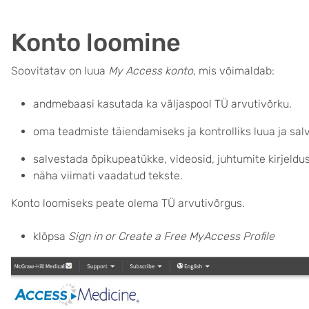
Konto loomine
Soovitatav on luua
My Access konto
, mis võimaldab:
andmebaasi kasutada ka väljaspool TÜ arvutivõrku.
oma teadmiste täiendamiseks ja kontrolliks luua ja salv
salvestada õpikupeatükke, videosid, juhtumite kirjeldusi
näha viimati vaadatud tekste.
Konto loomiseks peate olema TÜ arvutivõrgus.
klõpsa
Sign in or Create a Free MyAccess Profile