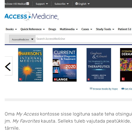
Oma
My Access
kontosse sisse logituna saate teha otsingui
jm.
My Favorites
kausta. Selleks tuleb vajutada peatükkide, 
tärnile.