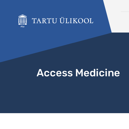
Liigu edasi põhisisu juurde
Access Medicine