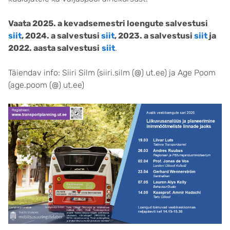
Vaata 2025. a kevadsemestri loengute salvestusi
siit
, 2024. a salvestusi
siit
, 2023. a salvestusi
siit
ja
2022. aasta salvestusi
siit
.
Täiendav info: Siiri Silm (siiri.silm (@) ut.ee) ja Age Poom
(age.poom (@) ut.ee)