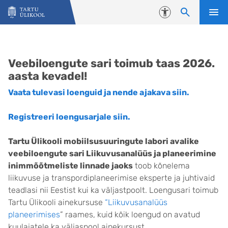
Liigu edasi põhisisu juurde
Juurdepääsetavus
Avaleht
Veebiloengute sari toimub taas 2026.
aasta kevadel!
Vaata tulevasi loenguid ja nende ajakava siin.
Registreeri loengusarjale siin.
Tartu Ülikooli mobiilsusuuringute labori avalike
veebiloengute sari Liikuvusanalüüs ja planeerimine
inimmõõtmeliste linnade jaoks
toob kõnelema
liikuvuse ja transpordiplaneerimise eksperte ja juhtivaid
teadlasi nii Eestist kui ka väljastpoolt. Loengusari toimub
Tartu Ülikooli ainekursuse
“Liikuvusanalüüs
planeerimises
” raames, kuid kõik loengud on avatud
kuulajatele ka väljaspool ainekursust.