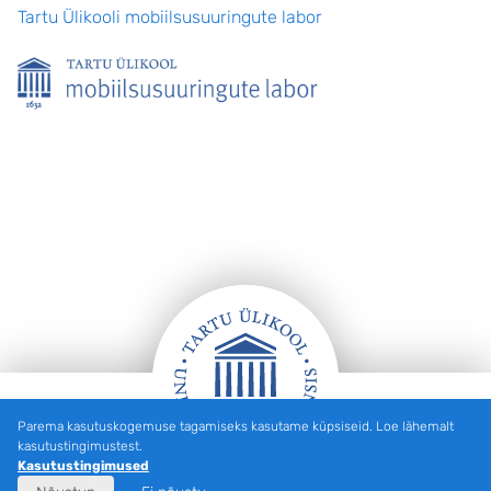
Tartu Ülikooli mobiilsusuuringute labor
Parema kasutuskogemuse tagamiseks kasutame küpsiseid. Loe lähemalt
Jalus
kasutustingimustest.
Kasutustingimused