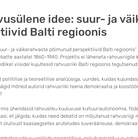
vusülene idee: suur- ja vä
ivid Balti regioonis
 suur- ja väikerahvaste põimunud perspektiivid Balti regioonis
batte aastatel 1860–1940. Projektis ei läheneta rahvusriigile k
andlikel viisidel kujutlesid rahvusriiki Balti regioonis tegutsen
poliitilise ja teoreetilise analüüsiga, uurides, kuidas kujundasi
nägid mõned autorid rahvusriiki teena demokraatia ja koostöön
?
e, mis ühendasid rahvusliku kuuluvuse kultuuriautonoomia, föd
asi, et jälgida, kuidas need debatid on mõjutanud rahvusriigi
 olulisust kaasaegsetes aruteludes suveräänsuse, demokraati