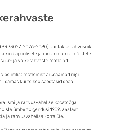
ikerahvaste
” (PRG3027, 2026–2030) uuritakse rahvusriiki
ui kindlapiirilisele ja muutumatule mõistele,
ud suur- ja väikerahvaste mõtlejad.
d poliitilist mõtlemist arusaamad riigi
i, samas kui teised seostasid seda
eralismi ja rahvusvahelise koostööga.
 mõiste ümbertõlgendusi 1989. aastast
a ja rahvusvahelise korra üle.