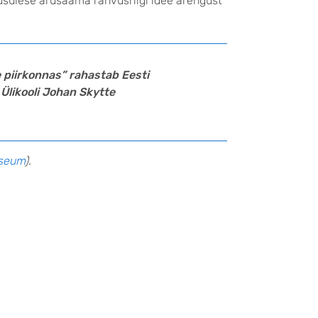
vusülese arusaama rahvusriigi idee arengust
e piirkonnas” rahastab Eesti
Ülikooli Johan Skytte
useum
).