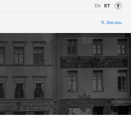
Juurde
EN
ET
Otsi sisu