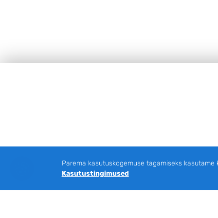
Jalus
Parema kasutuskogemuse tagamiseks kasutame küp
Kasutustingimused