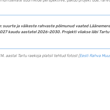
ümbritsevate suurriikide perspektiive, pakub projekt uue, rah
dee: suurte ja väikeste rahvaste põimunud vaated Läänemer
7 kaudu aastatel 2026–2030. Projekti viiakse läbi Tartu 
. aastal Tartu raekoja platsil tehtud fotost (
Eesti Rahva Mu