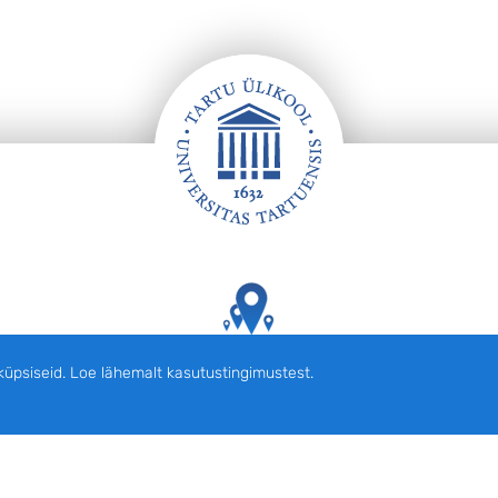
Tartu Ülikooli hooned kaardil
siseid. Loe lähemalt kasutustingimustest.
English
Eesti