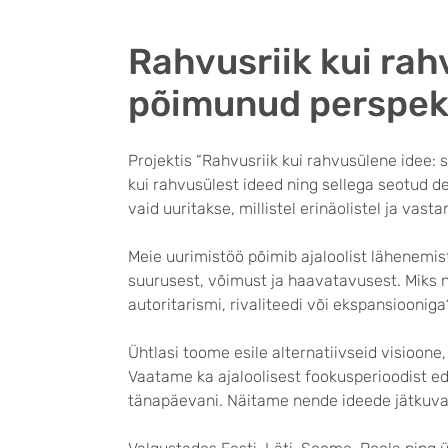
Rahvusriik kui rah
põimunud perspekti
Projektis “Rahvusriik kui rahvusülene idee:
kui rahvusülest ideed ning sellega seotud de
vaid uuritakse, millistel erinäolistel ja vast
Meie uurimistöö põimib ajaloolist lähenemist 
suurusest, võimust ja haavatavusest. Miks 
autoritarismi, rivaliteedi või ekspansiooniga
Ühtlasi toome esile alternatiivseid visioon
Vaatame ka ajaloolisest fookusperioodist ed
tänapäevani. Näitame nende ideede jätkuvat