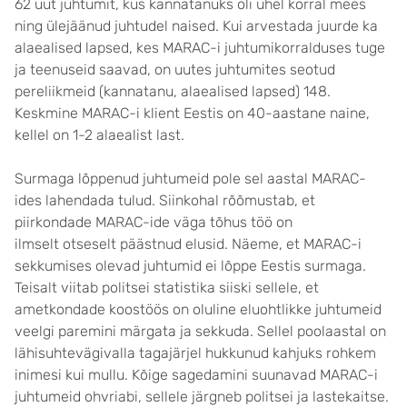
62 uut juhtumit, kus kannatanuks oli ühel korral mees
ning ülejäänud juhtudel naised. Kui arvestada juurde ka
alaealised lapsed, kes MARAC-i juhtumikorralduses tuge
ja teenuseid saavad, on uutes juhtumites seotud
pereliikmeid (kannatanu, alaealised lapsed) 148.
Keskmine MARAC-i klient Eestis on 40-aastane naine,
kellel on 1-2 alaealist last.
Surmaga lõppenud juhtumeid pole sel aastal MARAC-
ides lahendada tulud. Siinkohal rõõmustab, et
piirkondade MARAC-ide väga tõhus töö on
ilmselt otseselt päästnud elusid. Näeme, et MARAC-i
sekkumises olevad juhtumid ei lõppe Eestis surmaga.
Teisalt viitab politsei statistika siiski sellele, et
ametkondade koostöös on oluline eluohtlikke juhtumeid
veelgi paremini märgata ja sekkuda. Sellel poolaastal on
lähisuhtevägivalla tagajärjel hukkunud kahjuks rohkem
inimesi kui mullu. Kõige sagedamini suunavad MARAC-i
juhtumeid ohvriabi, sellele järgneb politsei ja lastekaitse.