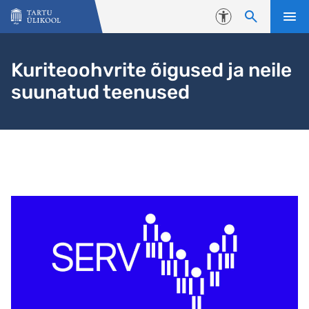
Liigu edasi põhisisu juurde
Juurdepääsetavus
Kuriteoohvrite õigused ja neile
suunatud teenused