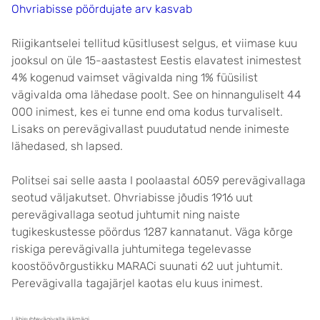
Ohvriabisse pöördujate arv kasvab
Riigikantselei tellitud küsitlusest selgus, et viimase kuu
jooksul on üle 15-aastastest Eestis elavatest inimestest
4% kogenud vaimset vägivalda ning 1% füüsilist
vägivalda oma lähedase poolt. See on hinnanguliselt 44
000 inimest, kes ei tunne end oma kodus turvaliselt.
Lisaks on perevägivallast puudutatud nende inimeste
lähedased, sh lapsed.
Politsei sai selle aasta I poolaastal 6059 perevägivallaga
seotud väljakutset. Ohvriabisse jõudis 1916 uut
perevägivallaga seotud juhtumit ning naiste
tugikeskustesse pöördus 1287 kannatanut. Väga kõrge
riskiga perevägivalla juhtumitega tegelevasse
koostöövõrgustikku MARACi suunati 62 uut juhtumit.
Perevägivalla tagajärjel kaotas elu kuus inimest.
Lähisuhtevägivalla jäämägi