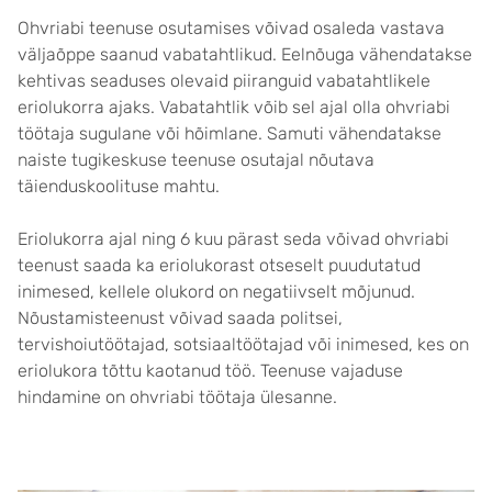
Ohvriabi teenuse osutamises võivad osaleda vastava
väljaõppe saanud vabatahtlikud. Eelnõuga vähendatakse
kehtivas seaduses olevaid piiranguid vabatahtlikele
eriolukorra ajaks. Vabatahtlik võib sel ajal olla ohvriabi
töötaja sugulane või hõimlane. Samuti vähendatakse
naiste tugikeskuse teenuse osutajal nõutava
täienduskoolituse mahtu.
Eriolukorra ajal ning 6 kuu pärast seda võivad ohvriabi
teenust saada ka eriolukorast otseselt puudutatud
inimesed, kellele olukord on negatiivselt mõjunud.
Nõustamisteenust võivad saada politsei,
tervishoiutöötajad, sotsiaaltöötajad või inimesed, kes on
eriolukora tõttu kaotanud töö. Teenuse vajaduse
hindamine on ohvriabi töötaja ülesanne.