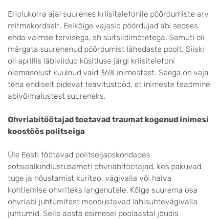
Eriolukorra ajal suurenes kriisitelefonile pöördumiste arv
mitmekordselt. Eelkõige vajasid pöördujad abi seoses
enda vaimse tervisega, sh suitsiidimõtetega. Samuti oli
märgata suurenenud pöördumist lähedaste poolt. Siiski
oli aprillis läbiviidud küsitluse järgi kriisitelefoni
olemasolust kuulnud vaid 36% inimestest. Seega on vaja
teha endiselt pidevat teavitustööd, et inimeste teadmine
abivõimalustest suureneks.
Ohvriabitöötajad toetavad traumat kogenud inimesi
koostöös politseiga
Üle Eesti töötavad politseijaoskondades
sotsiaalkindlustusameti ohvriabitöötajad, kes pakuvad
tuge ja nõustamist kuriteo, vägivalla või halva
kohtlemise ohvriteks langenutele. Kõige suurema osa
ohvriabi juhtumitest moodustavad lähisuhtevägivalla
juhtumid. Selle aasta esimesel poolaastal jõudis