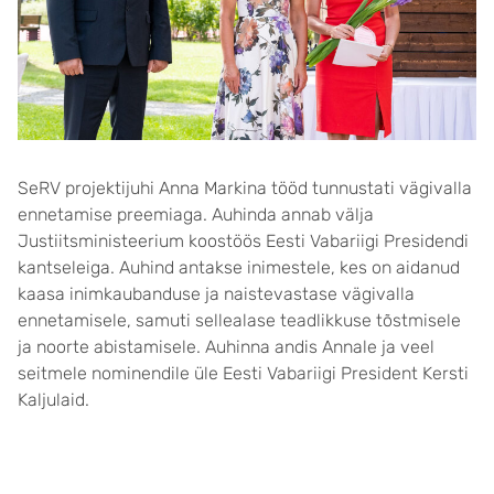
SeRV projektijuhi Anna Markina tööd tunnustati vägivalla
ennetamise preemiaga. Auhinda annab välja
Justiitsministeerium koostöös Eesti Vabariigi Presidendi
kantseleiga. Auhind antakse inimestele, kes on aidanud
kaasa inimkaubanduse ja naistevastase vägivalla
ennetamisele, samuti sellealase teadlikkuse tõstmisele
ja noorte abistamisele. Auhinna andis Annale ja veel
seitmele nominendile üle Eesti Vabariigi President Kersti
Kaljulaid.