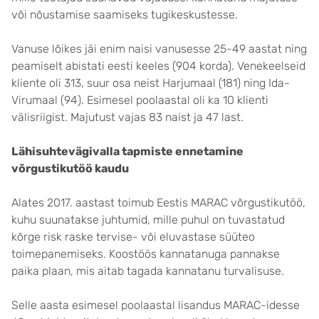
või nõustamise saamiseks tugikeskustesse.
Vanuse lõikes jäi enim naisi vanusesse 25-49 aastat ning
peamiselt abistati eesti keeles (904 korda). Venekeelseid
kliente oli 313, suur osa neist Harjumaal (181) ning Ida-
Virumaal (94). Esimesel poolaastal oli ka 10 klienti
välisriigist. Majutust vajas 83 naist ja 47 last.
Lähisuhtevägivalla tapmiste ennetamine
võrgustikutöö kaudu
Alates 2017. aastast toimub Eestis MARAC võrgustikutöö,
kuhu suunatakse juhtumid, mille puhul on tuvastatud
kõrge risk raske tervise- või eluvastase süüteo
toimepanemiseks. Koostöös kannatanuga pannakse
paika plaan, mis aitab tagada kannatanu turvalisuse.
Selle aasta esimesel poolaastal lisandus MARAC-idesse