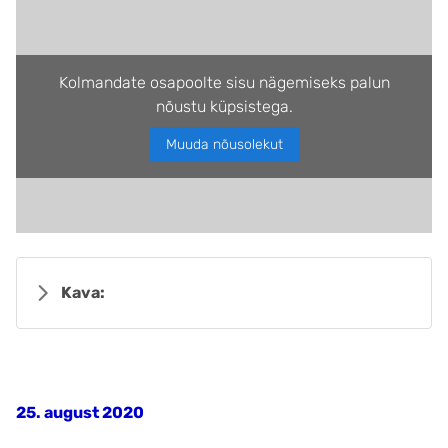
Kolmandate osapoolte sisu nägemiseks palun
nõustu küpsistega.
Muuda nõusolekut
Kava:
25. august 2020