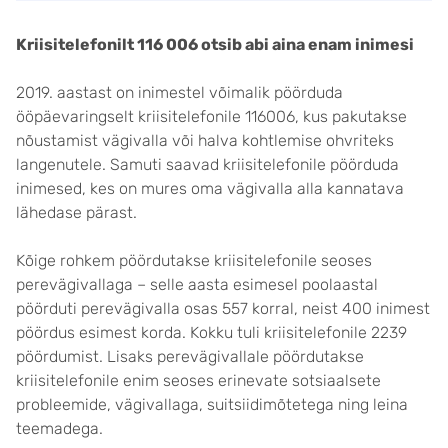
Kriisitelefonilt 116 006 otsib abi aina enam inimesi
2019. aastast on inimestel võimalik pöörduda
ööpäevaringselt kriisitelefonile 116006, kus pakutakse
nõustamist vägivalla või halva kohtlemise ohvriteks
langenutele. Samuti saavad kriisitelefonile pöörduda
inimesed, kes on mures oma vägivalla alla kannatava
lähedase pärast.
Kõige rohkem pöördutakse kriisitelefonile seoses
perevägivallaga – selle aasta esimesel poolaastal
pöörduti perevägivalla osas 557 korral, neist 400 inimest
pöördus esimest korda. Kokku tuli kriisitelefonile 2239
pöördumist. Lisaks perevägivallale pöördutakse
kriisitelefonile enim seoses erinevate sotsiaalsete
probleemide, vägivallaga, suitsiidimõtetega ning leina
teemadega.