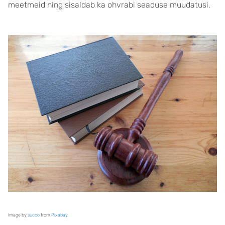
meetmeid ning sisaldab ka ohvrabi seaduse muudatusi.
Image by
succo
from
Pixabay