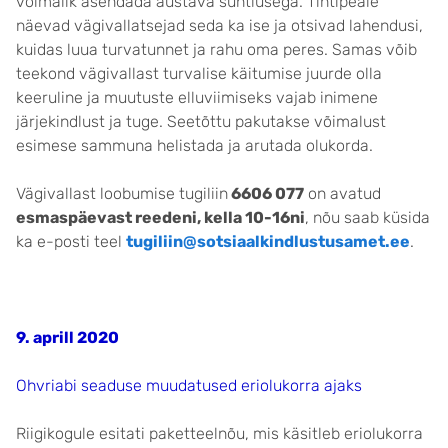
võimalik asendada austava suhtlusega. Tihtipeale
näevad vägivallatsejad seda ka ise ja otsivad lahendusi,
kuidas luua turvatunnet ja rahu oma peres. Samas võib
teekond vägivallast turvalise käitumise juurde olla
keeruline ja muutuste elluviimiseks vajab inimene
järjekindlust ja tuge. Seetõttu pakutakse võimalust
esimese sammuna helistada ja arutada olukorda.
Vägivallast loobumise tugiliin
6606 077
on avatud
esmaspäevast reedeni, kella 10-16ni
, nõu saab küsida
ka e-posti teel
tugiliin@sotsiaalkindlustusamet.ee
.
9. aprill 2020
Ohvriabi seaduse muudatused eriolukorra ajaks
Riigikogule esitati paketteelnõu, mis käsitleb eriolukorra