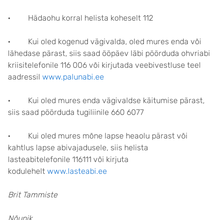
· Hädaohu korral helista koheselt 112
· Kui oled kogenud vägivalda, oled mures enda või
lähedase pärast, siis saad ööpäev läbi pöörduda ohvriabi
kriisitelefonile 116 006 või kirjutada veebivestluse teel
aadressil
www.palunabi.ee
· Kui oled mures enda vägivaldse käitumise pärast,
siis saad pöörduda tugiliinile 660 6077
· Kui oled mures mõne lapse heaolu pärast või
kahtlus lapse abivajadusele, siis helista
lasteabitelefonile 116111 või kirjuta
kodulehelt
www.lasteabi.ee
Brit Tammiste
Nõunik