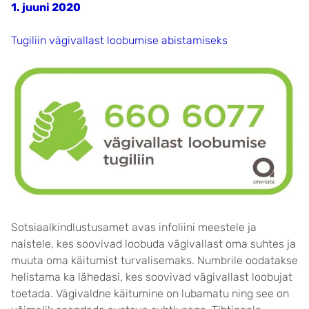
1. juuni 2020
Tugiliin vägivallast loobumise abistamiseks
Sotsiaalkindlustusamet avas infoliini meestele ja
naistele, kes soovivad loobuda vägivallast oma suhtes ja
muuta oma käitumist turvalisemaks. Numbrile oodatakse
helistama ka lähedasi, kes soovivad vägivallast loobujat
toetada. Vägivaldne käitumine on lubamatu ning see on