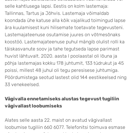
selle kahtlusega lapsi. Eestis on kolm lastemaja:
Tallinnas, Tartus ja Jõhvis. Lastemaja võimaldab
koondada ühe katuse alla kõik vajalikud toimingud lapse
ära kuulamisest kuni hilisemate toetavate tegevusteni.
Lastemajateenuse osutamise juures on võtmesõnaks
koostöö. Lastemajateenuse puhul mängib olulist rolli ka
täiskasvanute soov ja tahe tegutseda lapse parimast
huvist lähtuvalt. 2020. aasta I poolaastal oli lõuna ja
põhja lastemajas kokku 178 juhtumit, 133 tüdrukut ja 45
poissi, millest 48 juhul oli tegu peresisese juhtumiga.
Pöördumistega seotud lastest olid 144 eestikeelsed ning
33 venekeelsed.
Vägivalla ennetamiseks alustas tegevust tugiliin
vägivallast loobumiseks
Alates selle aasta 22. maist on avatud vägivallast
loobumise tugiliin 660 6077. Telefonitsi toimuva esmase