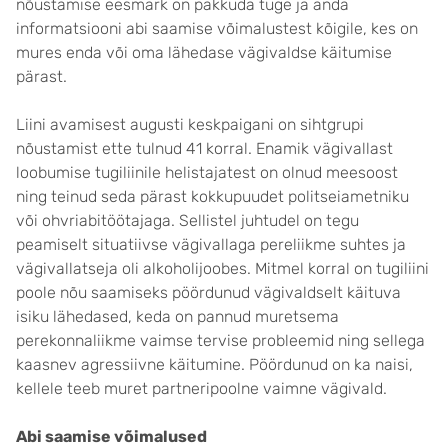
nõustamise eesmärk on pakkuda tuge ja anda
informatsiooni abi saamise võimalustest kõigile, kes on
mures enda või oma lähedase vägivaldse käitumise
pärast.
Liini avamisest augusti keskpaigani on sihtgrupi
nõustamist ette tulnud 41 korral. Enamik vägivallast
loobumise tugiliinile helistajatest on olnud meesoost
ning teinud seda pärast kokkupuudet politseiametniku
või ohvriabitöötajaga. Sellistel juhtudel on tegu
peamiselt situatiivse vägivallaga pereliikme suhtes ja
vägivallatseja oli alkoholijoobes. Mitmel korral on tugiliini
poole nõu saamiseks pöördunud vägivaldselt käituva
isiku lähedased, keda on pannud muretsema
perekonnaliikme vaimse tervise probleemid ning sellega
kaasnev agressiivne käitumine. Pöördunud on ka naisi,
kellele teeb muret partneripoolne vaimne vägivald.
Abi saamise võimalused