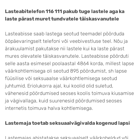
Lasteabitelefon 116 111 pakub tuge lastele aga ka
laste pärast muret tundvatele täiskasvanutele
Lasteabisse saab lastega seotud teemadel pöörduda
ööpäevaringselt telefoni või veebivestluse teel. Nõu ja
ärakuulamist pakutakse nii lastele kui ka laste pärast
mures olevatele täiskasvanutele. Lasteabisse pöörduti
selle aasta esimesel poolaastal 4864 korda, millest lapse
väärkohtlemisega oli seotud 895 pöördumist, sh lapse
füüsilise või seksuaalse väärkohtlemisega seotud
juhtumid. Eriolukorra ajal, kui koolid olid suletud,
vähenesid pöördumised seoses koolis toimuva kiusamise
ja vägivallaga, kuid suurenesid pöördumised seoses
internetis toimuva halva kohtlemisega.
Lastemaja toetab seksuaalvägivalda kogenud lapsi
Lastemajas abistatakse seksuaalselt väärkoheldud või