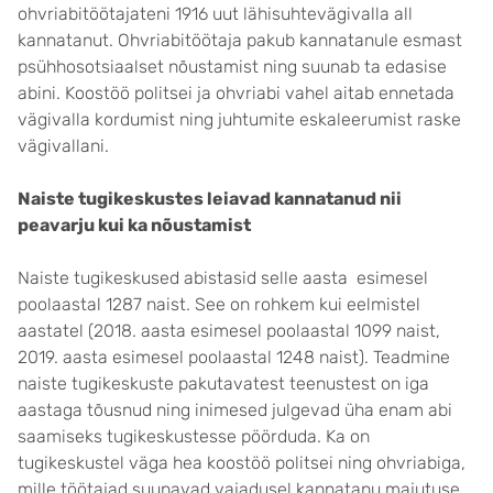
ohvriabitöötajateni 1916 uut lähisuhtevägivalla all
kannatanut. Ohvriabitöötaja pakub kannatanule esmast
psühhosotsiaalset nõustamist ning suunab ta edasise
abini. Koostöö politsei ja ohvriabi vahel aitab ennetada
vägivalla kordumist ning juhtumite eskaleerumist raske
vägivallani.
Naiste tugikeskustes leiavad kannatanud nii
peavarju kui ka nõustamist
Naiste tugikeskused abistasid selle aasta esimesel
poolaastal 1287 naist. See on rohkem kui eelmistel
aastatel (2018. aasta esimesel poolaastal 1099 naist,
2019. aasta esimesel poolaastal 1248 naist). Teadmine
naiste tugikeskuste pakutavatest teenustest on iga
aastaga tõusnud ning inimesed julgevad üha enam abi
saamiseks tugikeskustesse pöörduda. Ka on
tugikeskustel väga hea koostöö politsei ning ohvriabiga,
mille töötajad suunavad vajadusel kannatanu majutuse