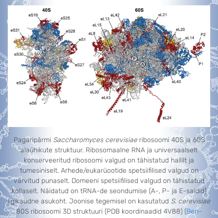
Pagaripärmi
Saccharomyces cerevisiae
ribosoomi 40S ja 60S
alaühikute struktuur. Ribosomaalne RNA ja universaalselt
konserveeritud ribosoomi valgud on tähistatud hallilt ja
tumesiniselt. Arhede/eukarüootide spetsiifilised valgud on
värvitud punaselt. Domeeni spetsiifilised valgud on tähistatud
kollaselt. Näidatud on tRNA-de seondumise (A-, P- ja E-saidid)
ligikaudne asukoht. Joonise tegemisel on kasutatud
S. cerevisiae
80S ribosoomi 3D struktuuri (PDB koordinaadid 4V88) (
Ben-