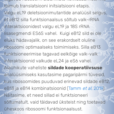
toimub translatsiooni initsiatsiooni etapis.
Valgu eL19 deletsioonimutantide analüüsil selgus,
et eB12 silla funktsionaalsus sõltub valk-rRNA
interaktsioonidest valgu eL19 ja 18S rRNA
lisasegmendi ES6S vahel. Kuigi eB12 sild ei ole
eluks hädavajalik, on see erakordselt oluline
ribosoomi optimaalseks toimimiseks. Silla eB13
funktsioneerimise tagavad eelkõige valk-valk
interaktsioonid valkude eL24 ja eS6 vahel.
Alaühikute vaheliste
sildade kooperatiivsuse
analüüsimiseks kasutasime pagaripärmi tüvesid,
kus ribosoomides puuduvad erinevad sildade eB12,
eB13 ja eB14 kombinatsioonid (
Tamm
et al
, 2019
).
Näitasime, et need sillad ei funktsioneeri
sõltumatult, vaid täidavad üksteist ning toetavad
üheskoos ribosoomi funktsionaalsust.