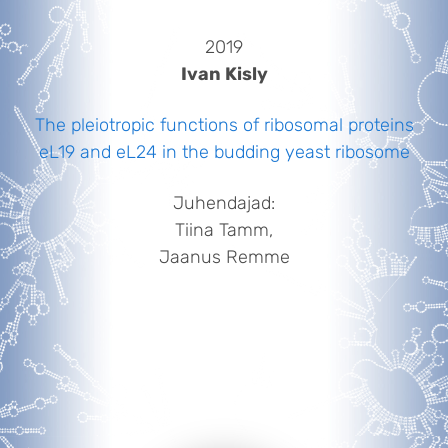
2019
Ivan Kisly
The pleiotropic functions of ribosomal proteins
eL19 and eL24 in the budding yeast ribosome
Juhendajad:
Tiina Tamm,
Jaanus Remme