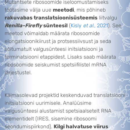
Mutantsete ribosoomide iseloomustamiseks
töötasime välja uue
meetodi
, mis põhineb
rakuvabas translatsioonisüsteemis
liitvalgu
Renilla-Firefly
sünteesil
(
Kisly
et al
., 2021
). See
meetod võimaldab määrata ribosoomide
elongatsioonikiirust ja protsessiivsust ja seda
sõltumatult valgusünteesi initsiatsiooni ja
terminatsiooni etappidest. Lisaks saab määrata
ribosoomide seiskumist spetsiifilistel mRNA
järjestustel.
Käimasolevad projektid keskenduvad translatsiooni
initsiatsiooni uurimisele. Analüüsime
valgusünteesi alustamist spetsiaalsetelt RNA
elementidelt (IRES, sisemine ribosoomi
seondumispiirkond).
Kilgi halvatuse viirus