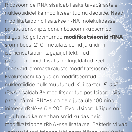
Ribosoomide RNA sisaldab lisaks tavapärastele
nukleotiididel ka modifitseeritud nukleotiide. Need
modifikatsioonid lisatakse rRNA molekulidesse
pärast transkriptsiooni, ribosoomi küpsemise
käigus. Kõige levinumad
modifikatsioonid rRNA-
s
on riboosi 2’-O-metülatsioonid ja uridiini
isomerisatsiooni tagajärjel tekkinud
pseudouridiinid. Lisaks on kirjeldatud veel
erinevaid lämmastikaluste modifikatsioone.
Evolutsiooni käigus on modifitseeritud
nukleotiidide hulk muutunud. Kui bakteri
E. coli
rRNA sisaldab 36 modifitseeritud positsiooni, siis
pagaripärmi rRNA-s on neid juba üle 100 ning
inimese rRNA-s üle 200. Evolutsiooni käigus on
muutunud ka mehhanismid kuidas neid
modifikatsioone rRNA-sse lisatakse. Bakteris viivad