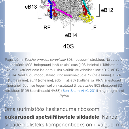
Pagaripärmi
Saccharomyces cerevisiae
80S ribosoomi struktuur. Näidatud on
suur alaühik (60S, helepruun) ja väike alaüksus (40S, helehall). Tähistatud on
kolm eukarüootidele iseloomulikku alaühikute vahelist silda: eB12, eB13 ja
eB14. Neid sildu moodustavad: ribosoomivalgud eL19 (helesinine), eL24
(tumesinine), eL41 (roheline), eS6 (lilla), eS7 (kollane) ja rRNA järjestused
(punane). Joonise tegemisel on kasutatud
S. cerevisiae
80S ribosoomi 3D
struktuuri (PDB koordinaadid 4V88) (
Ben-Shem
et al
., 2011
) ning programmi
PyMol
.
Oma uurimistöös keskendume ribosoomi
eukarüoodi spetsiifilisetele sildadele
. Nende
sildade olulisteks komponentideks on r-valgud, mis