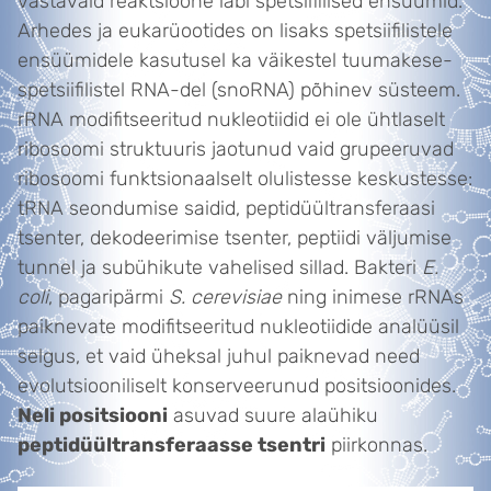
vastavaid reaktsioone läbi spetsiifilised ensüümid.
Arhedes ja eukarüootides on lisaks spetsiifilistele
ensüümidele kasutusel ka väikestel tuumakese-
spetsiifilistel RNA-del (snoRNA) põhinev süsteem.
rRNA modifitseeritud nukleotiidid ei ole ühtlaselt
ribosoomi struktuuris jaotunud vaid grupeeruvad
ribosoomi funktsionaalselt olulistesse keskustesse:
tRNA seondumise saidid, peptidüültransferaasi
tsenter, dekodeerimise tsenter, peptiidi väljumise
tunnel ja subühikute vahelised sillad. Bakteri
E.
coli
, pagaripärmi
S. cerevisiae
ning inimese rRNAs
paiknevate modifitseeritud nukleotiidide analüüsil
selgus, et vaid üheksal juhul paiknevad need
evolutsiooniliselt konserveerunud positsioonides.
Neli positsiooni
asuvad suure alaühiku
peptidüültransferaasse tsentri
piirkonnas.