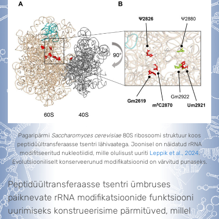
Pagaripärmi
Saccharomyces cerevisiae
80S ribosoomi struktuur koos
peptidüültransferaasse tsentri lähivaatega. Joonisel on näidatud rRNA
modifitseeritud nukleotiidid, mille olulisust uuriti
Leppik et al., 2024
.
Evolutsiooniliselt konserveerunud modifikatsioonid on värvitud punaseks.
Peptidüültransferaasse tsentri ümbruses
paiknevate rRNA modifikatsioonide funktsiooni
uurimiseks konstrueerisime pärmitüved, millel