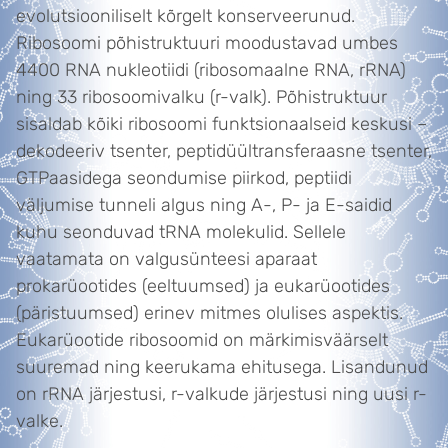
evolutsiooniliselt kõrgelt konserveerunud.
Ribosoomi põhistruktuuri moodustavad umbes
4400 RNA nukleotiidi (ribosomaalne RNA, rRNA)
ning 33 ribosoomivalku (r-valk). Põhistruktuur
sisaldab kõiki ribosoomi funktsionaalseid keskusi –
dekodeeriv tsenter, peptidüültransferaasne tsenter,
GTPaasidega seondumise piirkod, peptiidi
väljumise tunneli algus ning A-, P- ja E-saidid
kuhu seonduvad tRNA molekulid. Sellele
vaatamata on valgusünteesi aparaat
prokarüootides (eeltuumsed) ja eukarüootides
(päristuumsed) erinev mitmes olulises aspektis.
Eukarüootide ribosoomid on märkimisväärselt
suuremad ning keerukama ehitusega. Lisandunud
on rRNA järjestusi, r-valkude järjestusi ning uusi r-
valke.