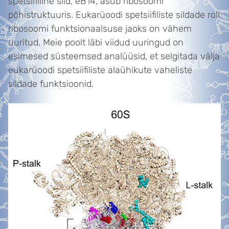
spetsiifiline sild, eB14, asub ribosoomi
põhistruktuuris. Eukarüoodi spetsiifiliste sildade roll
ribosoomi funktsionaalsuse jaoks on vähem
uuritud. Meie poolt läbi viidud uuringud on
esimesed süsteemsed analüüsid, et selgitada välja
eukarüoodi spetsiifiliste alaühikute vaheliste
sildade funktsioonid.