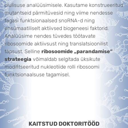
olulisuse analüüsimisele. Kasutame konstrueeritud
mutantseid pärmitüvesid ning viime nendesse
tagasi funktsionaalsed snoRNA-d ning
ensümaatiliselt aktiivsed biogeneesi faktorid.
Analüüsime nendes tüvedes töötavate
ribosoomide aktiivsust ning translatsioonilist
täpsust. Selline
ribosoomide „parandamise“
strateegia
võimaldab selgitada üksikute
modifitseeritud nukleotiide rolli ribosoomi
funktsionaalsuse tagamisel.
KAITSTUD DOKTORITÖÖD