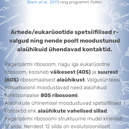
Shem
et al
., 2011
) ning programmi
PyMol
.
Arhede/eukarüootide spetsiifilised r-
valgud ning nende poolt moodustunud
alaühikuid ühendavad kontaktid.
Pagaripärmi ribosoom, nagu iga eukarüootne
ribosoom, koosneb
väikesest (40S)
ja
suurest
(60S)
ribosomaalsest
alaühikust
. Valgusünteesi
initsiatsioonil moodustavad need alaühikud
funktsionaalse
80S ribosoomi
.
Alaühikute ühinemisel moodustuvad spetsiifilised
kontaktid ehk
alaühikute vahelised sillad
.
Pagaripärmi ribosoomi struktuurne mudel kirjeldab
17 silda. Nendest 12 silda on evolutsiooniliselt