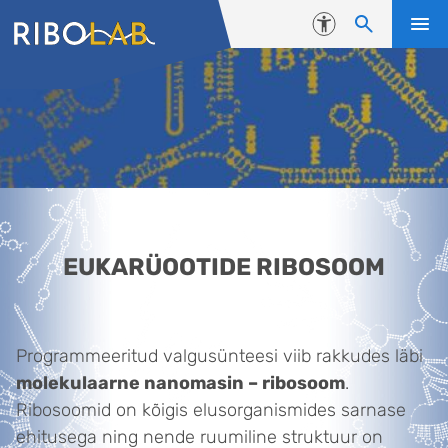
Liigu edasi põhisisu juurde
Juurdepääsetavus
Eukarüootide ribosoom
EUKARÜOOTIDE RIBOSOOM
Programmeeritud valgusünteesi viib rakkudes läbi
molekulaarne nanomasin – ribosoom
.
Ribosoomid on kõigis elusorganismides sarnase
ehitusega ning nende ruumiline struktuur on