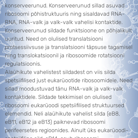
konserveerunud. Konserveerunud sillad asuvad
ribosoomi põhistruktuuris ning sisaldavad RNA-
RNA, RNA-valk ja valk-valk vahelisi kontaktide.
Konserveerunud sildade funktsioone on põhjalikult
uuritud. Need on olulised translatsiooni
protsessiivsuse ja translatsiooni täpsuse tagamisel
ning translokatsioonil ja ribosoomide rotatsiooni
regulatsioonis.
Alaühikute vahelistest sildadest on viis silda
spetsiifilised just eukarüootide ribosoomidele. Need
sillad moodustuvad tänu RNA-valk ja valk-valk
kontaktidele. Sildade tekkimisel on olulised
ribosoomi eukarüoodi spetsiifilised struktuursed
elemendid. Neli alaühikute vahelist silda (eB8,
eB11, eB12 ja eB13) paiknevad ribosoomi
perifeersetes regioonides. Ainult üks eukarüoodi-