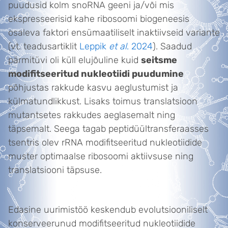
puudusid kolm snoRNA geeni ja/või mis
ekspresseerisid kahe ribosoomi biogeneesis
osaleva faktori ensümaatiliselt inaktiivseid variante
(vt. teadusartiklit
Leppik
et al
. 2024
). Saadud
pärmitüvi oli küll elujõuline kuid
seitsme
modifitseeritud nukleotiidi puudumine
põhjustas rakkude kasvu aeglustumist ja
külmatundlikkust. Lisaks toimus translatsioon
mutantsetes rakkudes aeglasemalt ning
täpsemalt. Seega tagab peptidüültransferaasses
tsentris olev rRNA modifitseeritud nukleotiidide
muster optimaalse ribosoomi aktiivsuse ning
translatsiooni täpsuse.
Edasine uurimistöö keskendub evolutsiooniliselt
konserveerunud modifitseeritud nukleotiidide