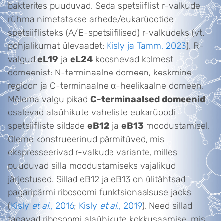
bakterites puuduvad. Seda spetsiifilist r-valkude
rühma nimetatakse arhede/eukarüootide
spetsiifilisteks (A/E-spetsiifilised) r-valkudeks (vt.
põhjalikumat ülevaadet:
Kisly ja Tamm, 2023
). R-
valgud
eL19
ja
eL24
koosnevad kolmest
domeenist: N-terminaalne domeen, keskmine
regioon ja C-terminaalne α-heelikaalne domeen.
Mõlema valgu pikad
C-terminaalsed domeenid
osalevad alaühikute vaheliste eukarüoodi
spetsiifiliste sildade
eB12
ja
eB13
moodustamisel.
Oleme konstrueerinud pärmitüved, mis
ekspresseerivad r-valkude variante, milles
puuduvad silla moodustamiseks vajalikud
järjestused. Sillad eB12 ja eB13 on ülitähtsad
pagaripärmi ribosoomi funktsionaalsuse jaoks
(
Kisly
et al
., 2016
;
Kisly
et al
., 2019
). Need sillad
tagavad ribosoomi alaühikute kokkusaamise, mis