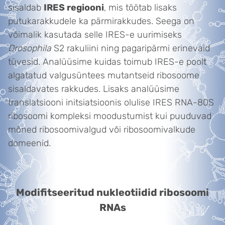
sisaldab
IRES regiooni
, mis töötab lisaks
putukarakkudele ka pärmirakkudes. Seega on
võimalik kasutada selle IRES-e uurimiseks
Drosophila
S2 rakuliini ning pagaripärmi erinevaid
tüvesid. Analüüsime kuidas toimub IRES-e poolt
algatatud valgusüntees mutantseid ribosoome
sisaldavates rakkudes. Lisaks analüüsime
translatsiooni initsiatsioonis olulise IRES RNA-80S
ribosoomi kompleksi moodustumist kui puuduvad
mõned ribosoomivalgud või ribosoomivalkude
domeenid.
Modifitseeritud nukleotiidid ribosoomi
RNAs