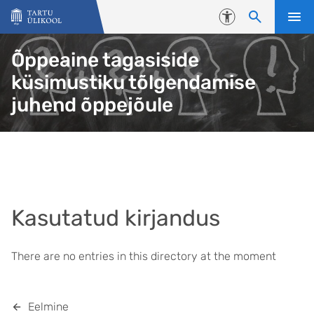
Liigu edasi põhisisu juurde
Juurdepääsetavus
Õppeaine tagasiside
küsimustiku tõlgendamise
juhend õppejõule
Kasutatud kirjandus
There are no entries in this directory at the moment
Eelmine