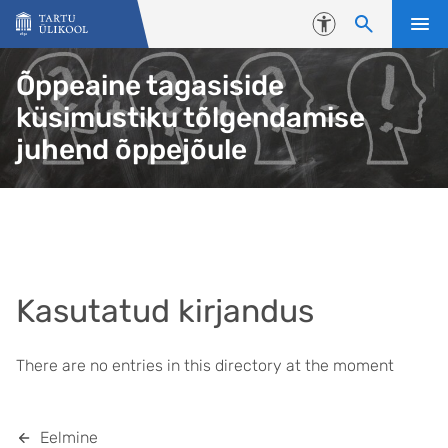
Liigu edasi põhisisu juurde
Juurdepääsetavus
Õppeaine tagasiside
küsimustiku tõlgendamise
juhend õppejõule
Kasutatud kirjandus
There are no entries in this directory at the moment
Eelmine