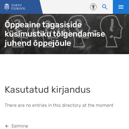
Liigu edasi põhisisu juurde
Juurdepääsetavus
Õppeaine tagasiside
küsimustiku tõlgendamise
juhend õppejõule
Kasutatud kirjandus
There are no entries in this directory at the moment
Eelmine