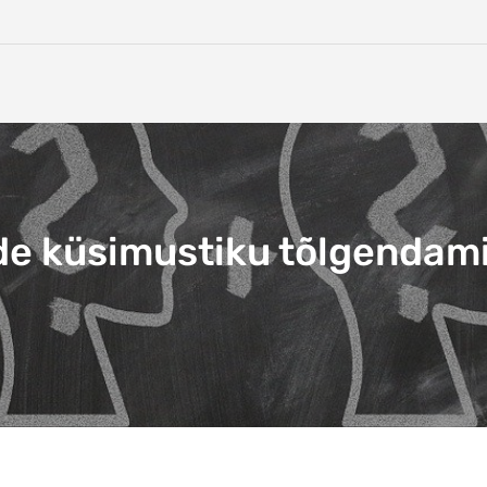
de küsimustiku tõlgendam