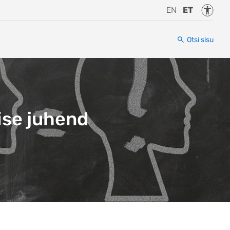
Juurde
EN
ET
Otsi sisu
ise juhend