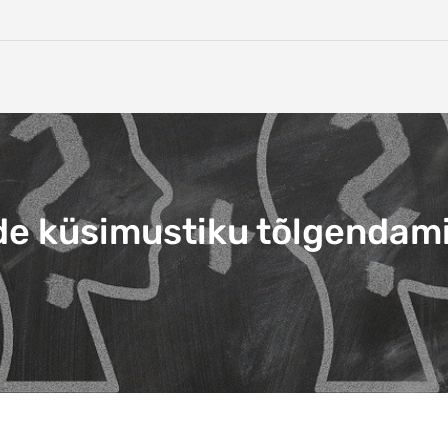
de küsimustiku tõlgendam