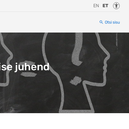
Juurde
EN
ET
Otsi sisu
ise juhend