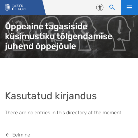
Liigu edasi põhisisu juurde
Juurdepääsetavus
Õppeaine tagasiside
küsimustiku tõlgendamise
juhend õppejõule
Kasutatud kirjandus
There are no entries in this directory at the moment
Eelmine