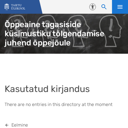
Liigu edasi põhisisu juurde
Juurdepääsetavus
Õppeaine tagasiside
küsimustiku tõlgendamise
juhend õppejõule
Kasutatud kirjandus
There are no entries in this directory at the moment
Eelmine