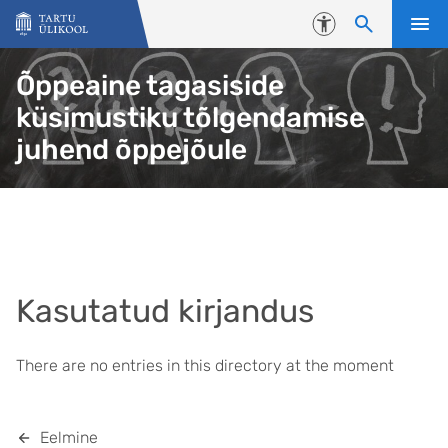
Liigu edasi põhisisu juurde
Juurdepääsetavus
Õppeaine tagasiside
küsimustiku tõlgendamise
juhend õppejõule
Kasutatud kirjandus
There are no entries in this directory at the moment
Eelmine