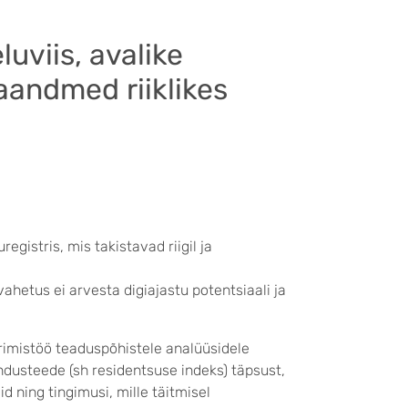
luviis, avalike
aandmed riiklikes
gistris, mis takistavad riigil ja
vahetus ei arvesta digiajastu potentsiaali ja
rimistöö teaduspõhistele analüüsidele
dusteede (sh residentsuse indeks) täpsust,
d ning tingimusi, mille täitmisel