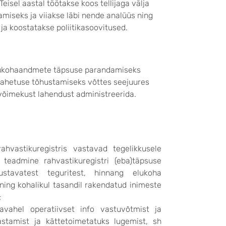
eisel aastal töötakse koos tellijaga välja
iseks ja viiakse läbi nende analüüs ning
a koostatakse poliitikasoovitused.
elukohaandmete täpsuse parandamiseks
nfovahetuse tõhustamiseks võttes seejuures
i võimekust lahendust administreerida.
hvastikuregistris vastavad tegelikkusele
teadmine rahvastikuregistri (eba)täpsuse
stavatest teguritest, hinnang elukoha
ing kohalikul tasandil rakendatud inimeste
;
avahel operatiivset info vastuvõtmist ja
astamist ja kättetoimetatuks lugemist, sh