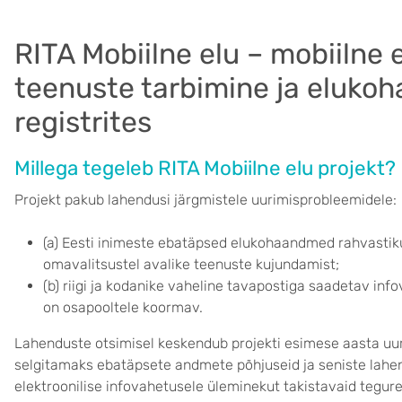
RITA Mobiilne elu – mobiilne e
teenuste tarbimine ja elukoh
registrites
Millega tegeleb RITA Mobiilne elu projekt?
Projekt pakub lahendusi järgmistele uurimisprobleemidele:
(a) Eesti inimeste ebatäpsed elukohaandmed rahvastikure
omavalitsustel avalike teenuste kujundamist;
(b) riigi ja kodanike vaheline tavapostiga saadetav info
on osapooltele koormav.
Lahenduste otsimisel keskendub projekti esimese aasta uu
selgitamaks ebatäpsete andmete põhjuseid ja seniste lahen
elektroonilise infovahetusele üleminekut takistavaid tegurei