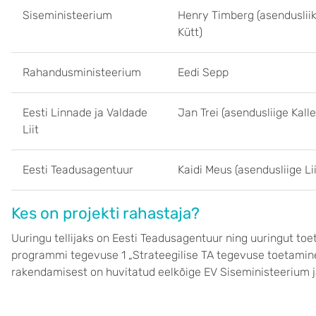
Siseministeerium
Henry Timberg (asenduslii
Kütt)
Rahandusministeerium
Eedi Sepp
Eesti Linnade ja Valdade
Jan Trei (asendusliige Kall
Liit
Eesti Teadusagentuur
Kaidi Meus (asendusliige Li
Kes on projekti rahastaja?
Uuringu tellijaks on Eesti Teadusagentuur ning uuringut t
programmi tegevuse 1 „Strateegilise TA tegevuse toetamin
rakendamisest on huvitatud eelkõige EV Siseministeerium 