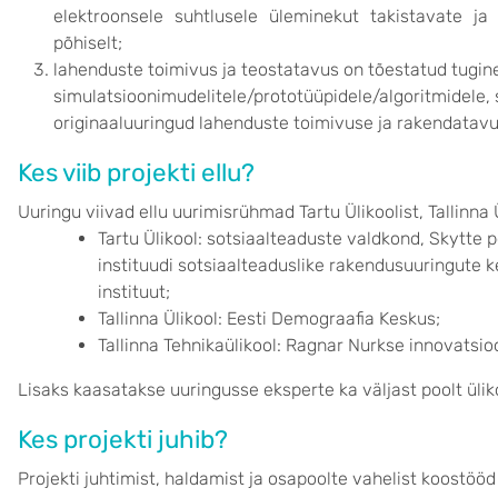
elektroonsele suhtlusele üleminekut takistavate j
põhiselt;
lahenduste toimivus ja teostatavus on tõestatud tugine
simulatsioonimudelitele/prototüüpidele/algoritmidele,
originaaluuringud lahenduste toimivuse ja rakendatav
Kes viib projekti ellu?
Uuringu viivad ellu uurimisrühmad Tartu Ülikoolist, Tallinna Ül
Tartu Ülikool: sotsiaalteaduste valdkond, Skytte p
instituudi sotsiaalteaduslike rakendusuuringute
instituut;
Tallinna Ülikool: Eesti Demograafia Keskus;
Tallinna Tehnikaülikool: Ragnar Nurkse innovatsioo
Lisaks kaasatakse uuringusse eksperte ka väljast poolt ülik
Kes projekti juhib?
Projekti juhtimist, haldamist ja osapoolte vahelist koostööd