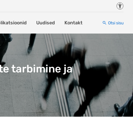
Juurde
likatsioonid
Uudised
Kontakt
Otsi sisu
te tarbimine ja