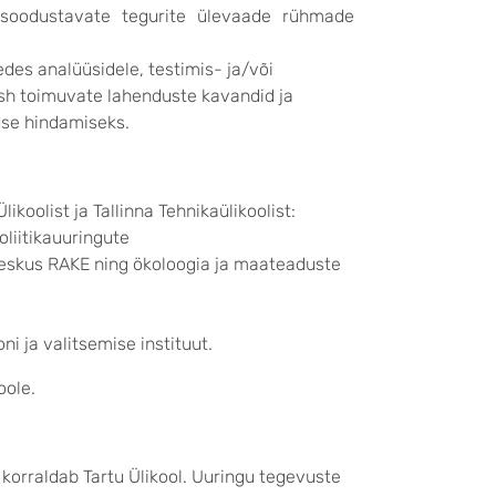
a soodustavate tegurite ülevaade rühmade
des analüüsidele, testimis- ja/või
 sh toimuvate lahenduste kavandid ja
use hindamiseks.
ikoolist ja Tallinna Tehnikaülikoolist:
oliitikauuringute
 keskus RAKE ning ökoloogia ja maateaduste
ni ja valitsemise instituut.
oole.
 korraldab Tartu Ülikool. Uuringu tegevuste