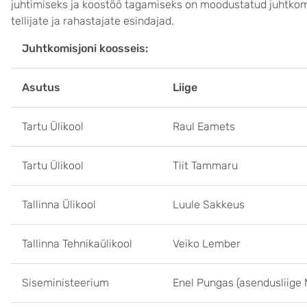
juhtimiseks ja koostöö tagamiseks on moodustatud juhtkomis
tellijate ja rahastajate esindajad.
Juhtkomisjoni koosseis:
Asutus
Liige
Tartu Ülikool
Raul Eamets
Tartu Ülikool
Tiit Tammaru
Tallinna Ülikool
Luule Sakkeus
Tallinna Tehnikaülikool
Veiko Lember
Siseministeerium
Enel Pungas (asendusliige 