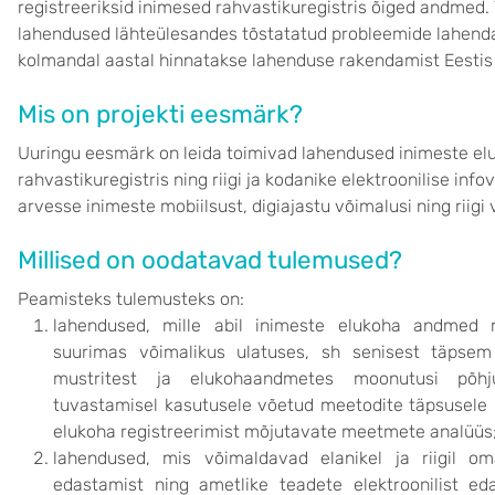
registreeriksid inimesed rahvastikuregistris õiged andmed. T
lahendused lähteülesandes tõstatatud probleemide lahendam
kolmandal aastal hinnatakse lahenduse rakendamist Eestis j
Mis on projekti eesmärk?
Uuringu eesmärk on leida toimivad lahendused inimeste 
rahvastikuregistris ning riigi ja kodanike elektroonilise i
arvesse inimeste mobiilsust, digiajastu võimalusi ning riig
Millised on oodatavad tulemused?
Peamisteks tulemusteks on:
lahendused, mille abil inimeste elukoha andmed ra
suurimas võimalikus ulatuses, sh senisest täpsem 
mustritest ja elukohaandmetes moonutusi põhju
tuvastamisel kasutusele võetud meetodite täpsusele n
elukoha registreerimist mõjutavate meetmete analüüs
lahendused, mis võimaldavad elanikel ja riigil om
edastamist ning ametlike teadete elektroonilist ed