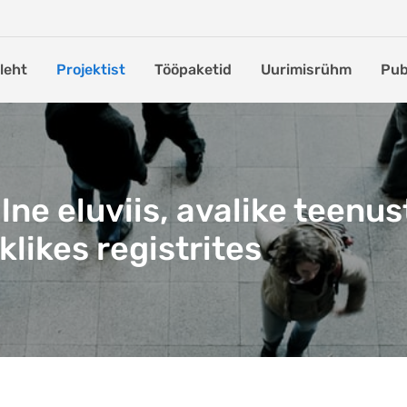
leht
Projektist
Tööpaketid
Uurimisrühm
Pub
lne eluviis, avalike teenus
likes registrites