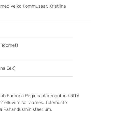
kmed Veiko Kommusaar, Kristiina
e Toomet)
ina Eek)
oetab Euroopa Regionaalarengufond RITA
e“ elluviimise raames. Tulemuste
ja Rahandusministeerium.