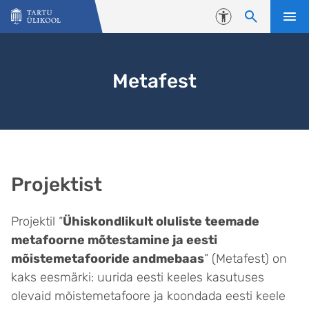
Liigu edasi põhisisu juurde
Juurdepääsetavus
Metafest
Projektist
Projektil “
Ühiskondlikult oluliste teemade
metafoorne mõtestamine ja eesti
mõistemetafooride andmebaas
” (Metafest) on
kaks eesmärki: uurida eesti keeles kasutuses
olevaid mõistemetafoore ja koondada eesti keele