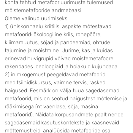
kohta tehtud metafooriuurimuste tulemused
mõistemetafooride andmebaasi.
Oleme valinud uurimiseks
1) ühiskonnaelu kriitilisi aspekte mõtestavad
metafoorid: ökoloogiline kriis, rohepööre,
kliimamuutus, sõjad ja pandeemiad, ohtude
tajumine ja mõistmine. Uurime, kas ja kuidas
erinevad huvigrupid võivad mõistemetafoore
rakendades ideoloogiaid ja hoiakuid kujundada.
2) inimkogemust peegeldavad metafoorid:
meditsiinidiskursus, vaimne tervis, rasked
haigused. Eesmärk on välja tuua sagedasemad
metafoorid, mis on seotud haigustest mõtlemise ja
rääkimisega (nt vaenlase, sõja, masina
metafoorid). Näidata korpusandmete pealt nende
sagedasemaid kasutuskontekste ja kaasnevaid
mõttemustreid, analüüsida metafooride osa