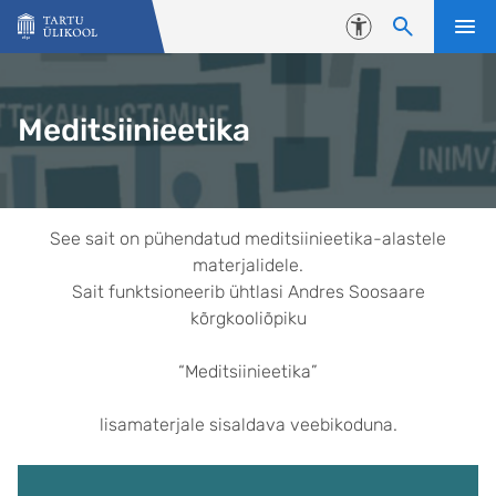
Liigu edasi põhisisu juurde
Juurdepääsetavus
Meditsiinieetika
Avaleht
See sait on pühendatud meditsiinieetika-alastele
materjalidele.
Sait funktsioneerib ühtlasi Andres Soosaare
kõrgkooliõpiku
“Meditsiinieetika”
lisamaterjale sisaldava veebikoduna.