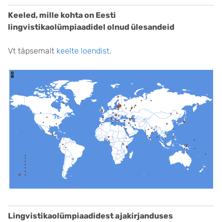
Keeled, mille kohta on Eesti
lingvistikaolümpiaadidel olnud ülesandeid
Vt täpsemalt
keelte loendist
.
Lingvistikaolümpiaadidest ajakirjanduses