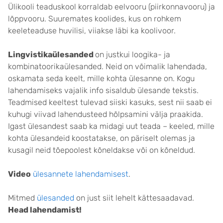
Ülikooli teaduskool korraldab eelvooru (piirkonnavooru) ja
lõppvooru. Suuremates koolides, kus on rohkem
keeleteaduse huvilisi, viiakse läbi ka koolivoor.
Lingvistikaülesanded
on justkui loogika- ja
kombinatoorikaülesanded. Neid on võimalik lahendada,
oskamata seda keelt, mille kohta ülesanne on. Kogu
lahendamiseks vajalik info sisaldub ülesande tekstis.
Teadmised keeltest tulevad siiski kasuks, sest nii saab ei
kuhugi viivad lahendusteed hõlpsamini välja praakida.
Igast ülesandest saab ka midagi uut teada – keeled, mille
kohta ülesandeid koostatakse, on päriselt olemas ja
kusagil neid tõepoolest kõneldakse või on kõneldud.
Video
ülesannete lahendamisest
.
Mitmed
ülesanded
on just siit lehelt kättesaadavad.
Head lahendamist!