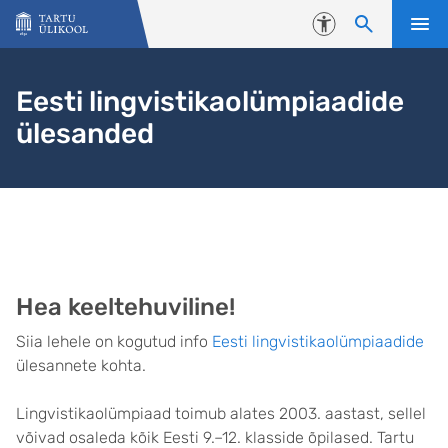
Liigu edasi põhisisu juurde
Juurdepääsetavus
Eesti lingvistikaolümpiaadide
ülesanded
Avaleht
Hea keeltehuviline!
Siia lehele on kogutud info
Eesti lingvistikaolümpiaadide
ülesannete kohta.
Lingvistikaolümpiaad toimub alates 2003. aastast, sellel
võivad osaleda kõik Eesti 9.–12. klasside õpilased. Tartu