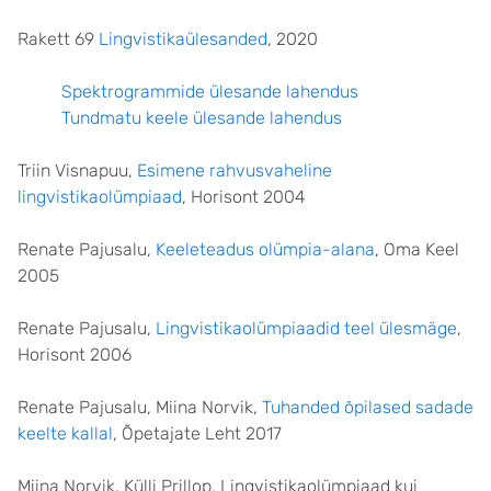
Rakett 69
Lingvistikaülesanded
, 2020
Spektrogrammide ülesande lahendus
Tundmatu keele ülesande lahendus
Triin Visnapuu,
Esimene rahvusvaheline
lingvistikaolümpiaad
, Horisont 2004
Renate Pajusalu,
Keeleteadus olümpia-alana
, Oma Keel
2005
Renate Pajusalu,
Lingvistikaolümpiaadid teel ülesmäge
,
Horisont 2006
Renate Pajusalu, Miina Norvik,
Tuhanded õpilased sadade
keelte kallal
, Õpetajate Leht 2017
Miina Norvik, Külli Prillop, Lingvistikaolümpiaad kui