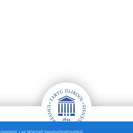
siseid. Loe lähemalt kasutustingimustest.