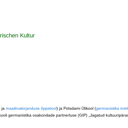
rischen Kultur
d
ja
maailmakirjanduse õppetool
) ja Potsdami Ülikool (
germanistika insti
kooli germanistika osakondade partnerluse (GIP) „Jagatud kultuuripär