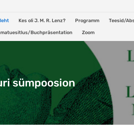
leht
Kes oli J. M. R. Lenz?
Programm
Teesid/Ab
matuesitlus/Buchpräsentation
Zoom
uuri sümpoosion