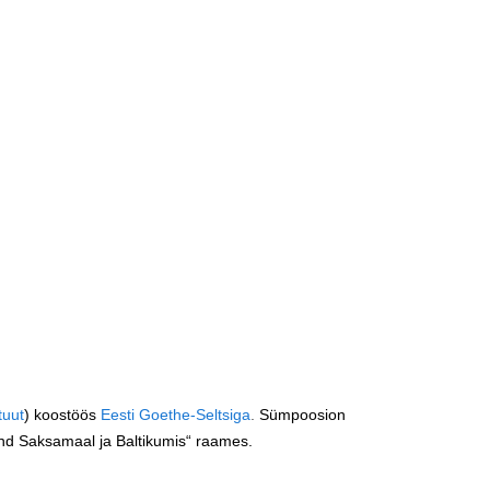
tuut
) koostöös
Eesti Goethe-Seltsiga
.
Sümpoosion
and Saksamaal ja Baltikumis“ raames.