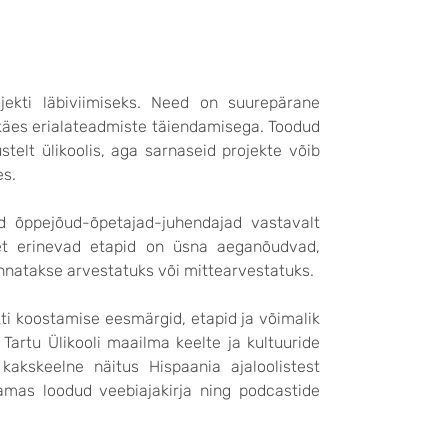
ojekti läbiviimiseks. Need on suurepärane
käes erialateadmiste täiendamisega. Toodud
stelt ülikoolis, aga sarnaseid projekte võib
es.
d õppejõud-õpetajad-juhendajad vastavalt
 et erinevad etapid on üsna aeganõudvad,
nnatakse arvestatuks või mittearvestatuks.
ti koostamise eesmärgid, etapid ja võimalik
artu Ülikooli maailma keelte ja kultuuride
 kakskeelne näitus Hispaania ajaloolistest
amas loodud veebiajakirja ning podcastide