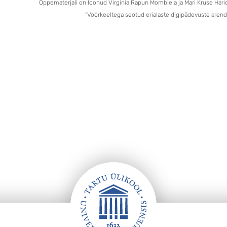
Õppematerjali on loonud Virginia Rapun Mombiela ja Mari Kruse Hari
“Võõrkeeltega seotud erialaste digipädevuste arenda