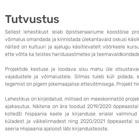
Tutvustus
Sellest lehestikust leiab õpistsenaariume koostöise pr
võimalus omandada ja kinnistada ülekantavaid oskusi käsi
näited on kultuuri ja ajalugu käsitlevatelt võõrkeele kursu
ette võtta ka teistes haridusastmetes ja teemavaldkondad
Projektide kestuse ja loodava sisu mahu üle otsustava
vajadustele ja võimalustele. Silmas tuleb küll pidada,
tegemist on pigem pikemaajalise ettevõtmisega. Projekt hi
Lehestikus on kirjeldatud, millised on meeskonnatöö projek
ajakasutus. Näitena on ära toodud 2019/2020 õppeaastal T
kolledži hispaania keele ja kirjanduse erialal valminud
küladest ja väikelinnadest ning 2020/2021 õppeaastal s
seeria Hispaania ajaloost läbi kirjandusteoste.