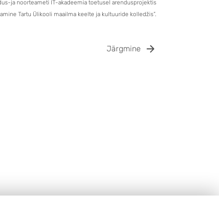
dus-ja noorteameti IT-akadeemia toetusel arendusprojektis
mine Tartu Ülikooli maailma keelte ja kultuuride kolledžis”.
Järgmine