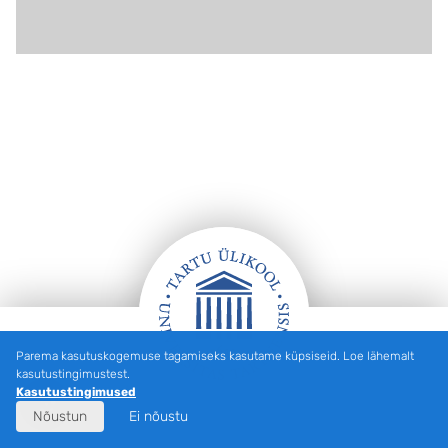
Parema kasutuskogemuse tagamiseks kasutame küpsiseid. Loe lähemalt
Jalus
kasutustingimustest.
Kasutustingimused
Nõustun
Ei nõustu