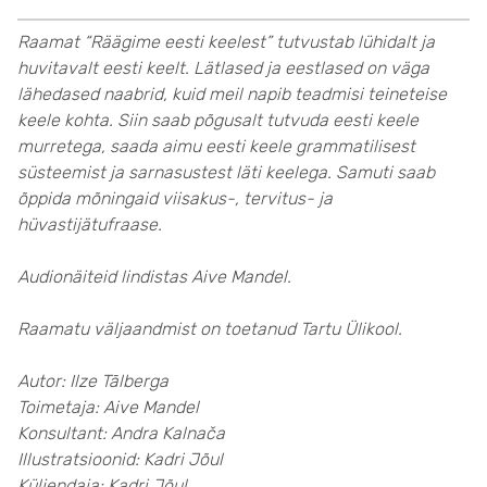
Raamat “Räägime eesti keelest” tutvustab lühidalt ja
huvitavalt eesti keelt. Lätlased ja eestlased on väga
lähedased naabrid, kuid meil napib teadmisi teineteise
keele kohta. Siin saab põgusalt tutvuda eesti keele
murretega, saada aimu eesti keele grammatilisest
süsteemist ja sarnasustest läti keelega. Samuti saab
õppida mõningaid viisakus-, tervitus- ja
hüvastijätufraase.
Audionäiteid lindistas Aive Mandel.
Raamatu väljaandmist on toetanud Tartu Ülikool.
Autor: Ilze Tālberga
Toimetaja: Aive Mandel
Konsultant: Andra Kalnača
Illustratsioonid: Kadri Jõul
Küljendaja: Kadri Jõul