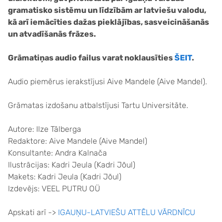
gramatisko sistēmu un līdzībām ar latviešu valodu,
kā arī iemācīties dažas pieklājības, sasveicināšanās
un atvadīšanās frāzes.
Grāmatiņas audio failus varat noklausīties
ŠEIT
.
Audio piemērus ierakstījusi Aive Mandele (Aive Mandel).
Grāmatas izdošanu atbalstījusi Tartu Universitāte.
Autore: Ilze Tālberga
Redaktore: Aive Mandele (Aive Mandel)
Konsultante: Andra Kalnača
Ilustrācijas: Kadri Jeula (Kadri Jõul)
Makets: Kadri Jeula (Kadri Jõul)
Izdevējs: VEEL PUTRU OÜ
Apskati arī ->
IGAUŅU-LATVIEŠU ATTĒLU VĀRDNĪCU