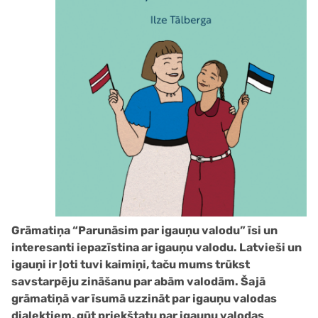
Grāmatiņa “Parunāsim par igauņu valodu” īsi un
interesanti iepazīstina ar igauņu valodu. Latvieši un
igauņi ir ļoti tuvi kaimiņi, taču mums trūkst
savstarpēju zināšanu par abām valodām. Šajā
grāmatiņā var īsumā uzzināt par igauņu valodas
dialektiem, gūt priekštatu par igauņu valodas