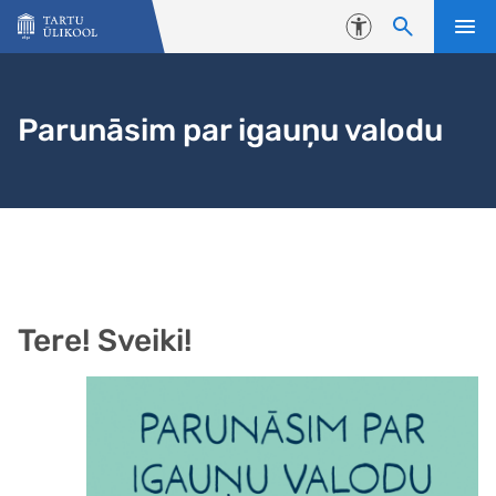
Liigu edasi põhisisu juurde
Juurdepääsetavus
Parunāsim par igauņu valodu
Tere! Sveiki!