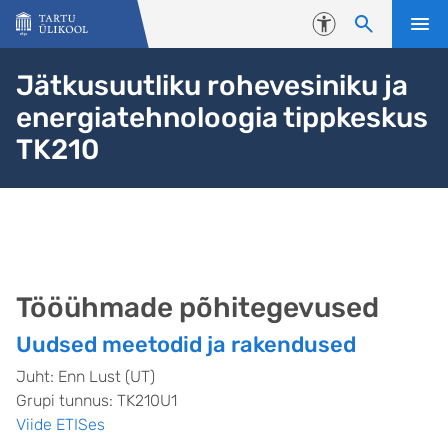
Liigu edasi põhisisu juurde
Juurdepääsetavus
Jätkusuutliku rohevesiniku ja
energiatehnoloogia tippkeskus
TK210
Tööühmade põhitegevused
Uudsed meetodid ja rakendused
Juht: Enn Lust (UT)
Grupi tunnus: TK210U1
Viide ETISes