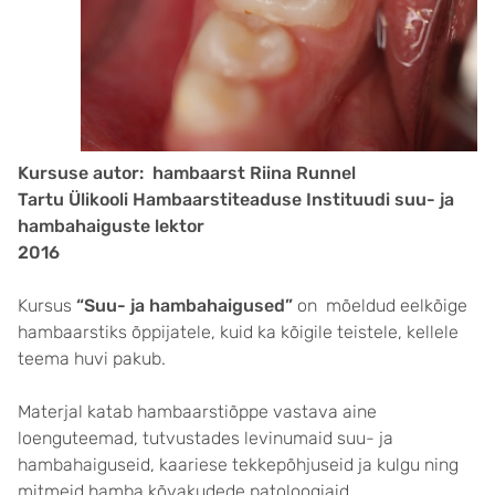
Kursuse autor: hambaarst Riina Runnel
Tartu Ülikooli Hambaarstiteaduse Instituudi suu- ja
hambahaiguste lektor
2016
Kursus
“Suu- ja hambahaigused”
on mõeldud eelkõige
hambaarstiks õppijatele, kuid ka kõigile teistele, kellele
teema huvi pakub.
Materjal katab hambaarstiõppe vastava aine
loenguteemad, tutvustades levinumaid suu- ja
hambahaiguseid, kaariese tekkepõhjuseid ja kulgu ning
mitmeid hamba kõvakudede patoloogiaid.