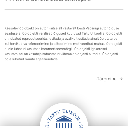
Käesolev õpiobjekt on autorikaitse all vastavalt Eesti Vabariigi autoriõiguse
seadusele. Õpiobjekti varalised õigused kuuluvad Tartu Ülikoolile. Õpiobjekti
on lubatud reprodutseerida, levitada ja avalikult esitada ainult õpiotstarbel
kui tervikut, va refereerimine ja tsiteerimine motiveeritud mahus. Õpiobjekti
ei ole lubatud kasutada kommertseesmärgil. Õpiobjekti igakordsel
kasutamisel on kasutaja kohustatud viitama õpiobjekti autorile. Õpiobjekti
pole lubatud muuta ega täiendada.
Järgmine