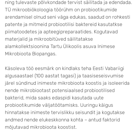
ning tulevaste põlvkondade tervist säilitada ja edendada.
TÜ mikroobiökoloogia töörühm on probiootikumide
arendamisel olnud seni väga edukas, saadud on rohkesti
patente ja mitmeid probiootilisi baktereid kasutatkse
piimatoodetes ja apteegipreparaatides. Kogutavad
materjalid ja mikroobitüved säilitatakse
alamkollektsioonina Tartu Ülikoolis asuva Inimese
Mikrobioota Biopangas.
Käsoleva töö eesmärk on kindlaks teha Eesti Vabariigi
algusaastael (100 aastat tagasi) ja taasiseseisvumise
järel sündinud inimeste mikrobioota koostis ja isoleerida
nende mikrobiootast potensiaalsed probiootilised
bakterid, mida saaks edaspidi kasutada uute
probiootikumide väljatöötamisks. Uuringu käigus
hinnatakse inimeste tervislikku seisundit ja kogutakse
andmed nende elukeskkonna kohta – antud faktorid
mõjutavad mikrobioota koostist.