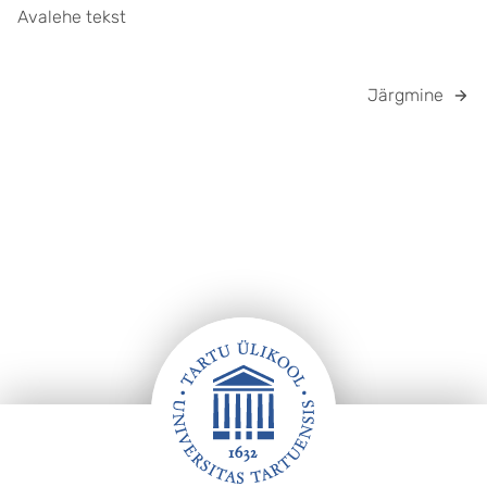
Avalehe tekst
Järgmine
Jalus