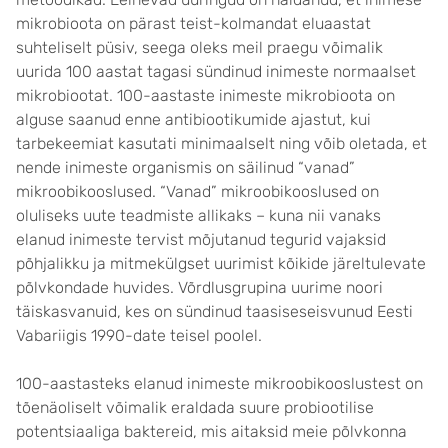
mikrobioota on pärast teist-kolmandat eluaastat
suhteliselt püsiv, seega oleks meil praegu võimalik
uurida 100 aastat tagasi sündinud inimeste normaalset
mikrobiootat. 100-aastaste inimeste mikrobioota on
alguse saanud enne antibiootikumide ajastut, kui
tarbekeemiat kasutati minimaalselt ning võib oletada, et
nende inimeste organismis on säilinud “vanad”
mikroobikooslused. “Vanad” mikroobikooslused on
oluliseks uute teadmiste allikaks – kuna nii vanaks
elanud inimeste tervist mõjutanud tegurid vajaksid
põhjalikku ja mitmekülgset uurimist kõikide järeltulevate
põlvkondade huvides. Võrdlusgrupina uurime noori
täiskasvanuid, kes on sündinud taasiseseisvunud Eesti
Vabariigis 1990-date teisel poolel.
100-aastasteks elanud inimeste mikroobikooslustest on
tõenäoliselt võimalik eraldada suure probiootilise
potentsiaaliga baktereid, mis aitaksid meie põlvkonna