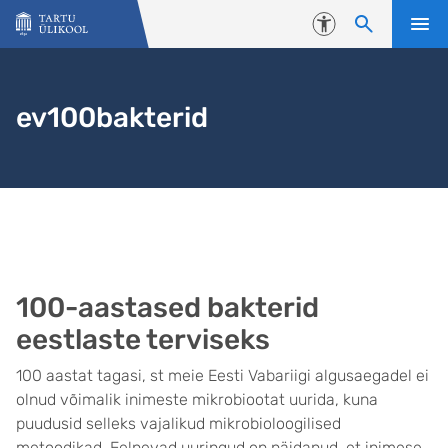
Liigu edasi põhisisu juurde
Juurdepääsetavus
ev100bakterid
100-aastased bakterid
eestlaste terviseks
100 aastat tagasi, st meie Eesti Vabariigi algusaegadel ei
olnud võimalik inimeste mikrobiootat uurida, kuna
puudusid selleks vajalikud mikrobioloogilised
metoodikad. Eelnevad uuringud on näidanud, et inimese