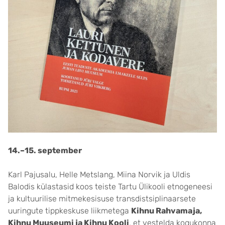
14.–15. september
Karl Pajusalu, Helle Metslang, Miina Norvik ja Uldis
Balodis külastasid koos teiste Tartu Ülikooli etnogeneesi
ja kultuurilise mitmekesisuse transdistsiplinaarsete
uuringute tippkeskuse liikmetega
Kihnu Rahvamaja,
Kihnu Muuseumi ja Kihnu Kooli
, et vestelda kogukonna