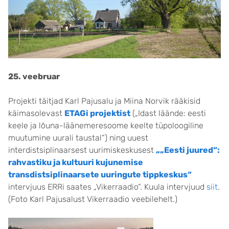
25. veebruar
Projekti täitjad Karl Pajusalu ja Miina Norvik rääkisid
käimasolevast
ETAGi projektist
(„Idast läände: eesti
keele ja lõuna-läänemeresoome keelte tüpoloogiline
muutumine uurali taustal“) ning uuest
interdistsiplinaarsest uurimiskeskusest
„„Eesti juured“:
rahvastiku ja kultuuri kujunemise
transdistsiplinaarsete uuringute tippkeskus“
intervjuus ERRi saates „Vikerraadio“. Kuula intervjuud
siit
.
(Foto Karl Pajusalust Vikerraadio veebilehelt.)