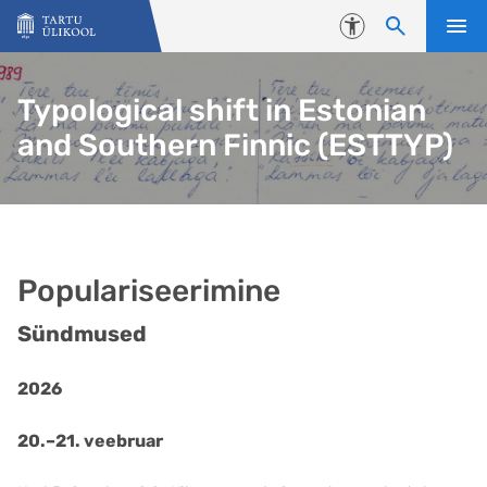
Liigu edasi põhisisu juurde
Juurdepääsetavus
Typological shift in Estonian
and Southern Finnic (ESTTYP)
Populariseerimine
Sündmused
2026
20.–21. veebruar