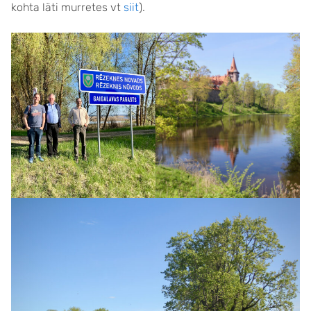
kohta läti murretes vt
siit
).