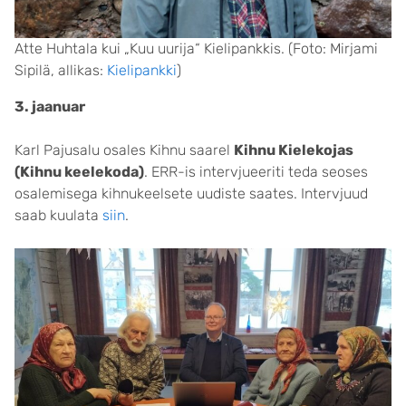
Atte Huhtala kui „Kuu uurija“ Kielipankkis. (Foto: Mirjami
Sipilä, allikas:
Kielipankki
)
3. jaanuar
Karl Pajusalu osales Kihnu saarel
Kihnu Kielekojas
(Kihnu keelekoda)
. ERR-is intervjueeriti teda seoses
osalemisega kihnukeelsete uudiste saates. Intervjuud
saab kuulata
siin
.