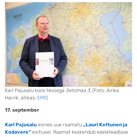
Karl Pajusalu koos teosega
Setomaa 3
. (Foto: Airika
Harrik, allikas:
ERR
)
17. september
Karl Pajusalu
esines uue raamatu
„Lauri Kettunen ja
Kodavere“
esitlusel. Raamat keskendub keeleteadlase