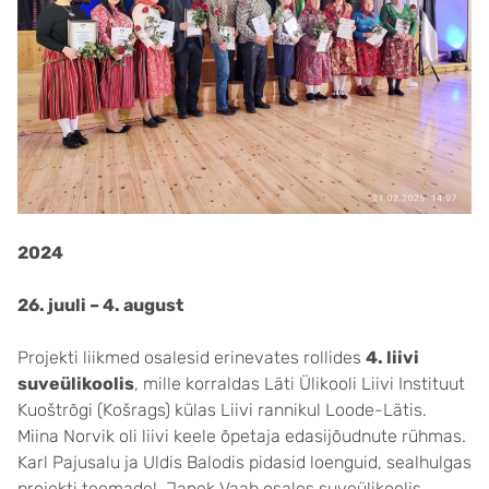
2024
26. juuli – 4. august
Projekti liikmed osalesid erinevates rollides
4. liivi
suveülikoolis
, mille korraldas Läti Ülikooli Liivi Instituut
Kuoštrõgi (Košrags) külas Liivi rannikul Loode-Lätis.
Miina Norvik oli liivi keele õpetaja edasijõudnute rühmas.
Karl Pajusalu ja Uldis Balodis pidasid loenguid, sealhulgas
projekti teemadel. Janek Vaab osales suveülikoolis