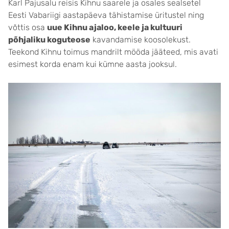
Karl Pajusalu reisis Kihnu saarele ja osales sealsetel
Eesti Vabariigi aastapäeva tähistamise üritustel ning
võttis osa
uue Kihnu ajaloo, keele ja kultuuri
põhjaliku koguteose
kavandamise koosolekust.
Teekond Kihnu toimus mandrilt mööda jääteed, mis avati
esimest korda enam kui kümne aasta jooksul.