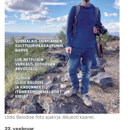
Uldis Balodise foto ajakirja
Alkukoti
kaanel.
22. veebruar