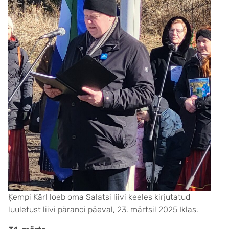
Ķempi Kārl loeb oma Salatsi liivi keeles kirjutatud
luuletust liivi pärandi päeval, 23. märtsil 2025 Iklas.