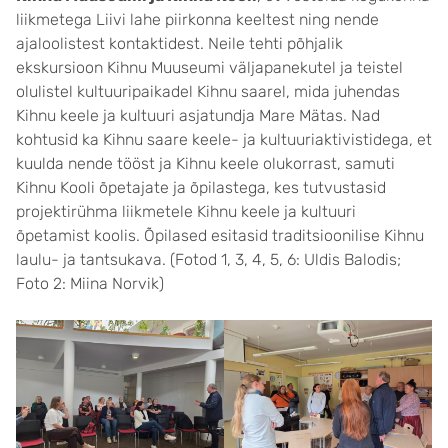
liikmetega Liivi lahe piirkonna keeltest ning nende
ajaloolistest kontaktidest. Neile tehti põhjalik
ekskursioon Kihnu Muuseumi väljapanekutel ja teistel
olulistel kultuuripaikadel Kihnu saarel, mida juhendas
Kihnu keele ja kultuuri asjatundja Mare Mätas. Nad
kohtusid ka Kihnu saare keele- ja kultuuriaktivistidega, et
kuulda nende tööst ja Kihnu keele olukorrast, samuti
Kihnu Kooli õpetajate ja õpilastega, kes tutvustasid
projektirühma liikmetele Kihnu keele ja kultuuri
õpetamist koolis. Õpilased esitasid traditsioonilise Kihnu
laulu- ja tantsukava. (Fotod 1, 3, 4, 5, 6: Uldis Balodis;
Foto 2: Miina Norvik)