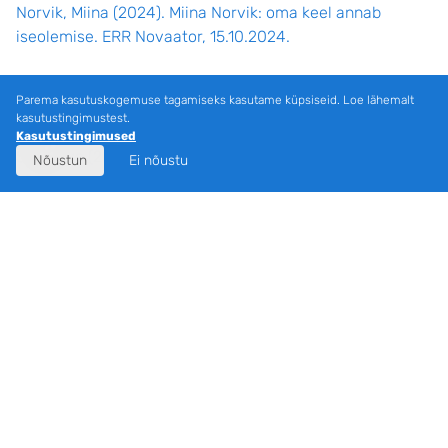
Norvik, Miina (2024). Miina Norvik: oma keel annab
iseolemise. ERR Novaator, 15.10.2024.
Saar, Eva (2024). taakõnõ, sääntsekene ja muu’ sõna’.
Parema kasutuskogemuse tagamiseks kasutame küpsiseid. Loe lähemalt
Kilstakõisi seto sõnaraamatust. Setomaa, 4 (413), 9.
kasutustingimustest.
Kasutustingimused
Saar, Eva (2024). kaema sõnapereh. Kilstakõisi seto
Nõustun
Ei nõustu
sõnaraamatust. Setomaa, 6 (415), 3.
Saar, Eva (2024). kütäng, täüdäng ni muu’ sõna’.
Kilstakõisi seto sõnaraamatust. Setomaa, 11 (420), 10.
Päisepilt: Pilda lutsi keele välitööde märkmed, mille pani
kirja Guna Pence Antonīna Nikonovalt Jāni külas (Lielie
Tjapši) Lätis 1972. (Allikas: Läti Ülikooli Kirjanduse,
Folkloori ja Kunsti Instituudi
Läti Folkloori Arhiiv
)