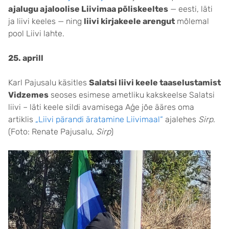
ajalugu ajaloolise Liivimaa põliskeeltes
— eesti, läti
ja liivi keeles — ning
liivi kirjakeele arengut
mõlemal
pool Liivi lahte.
25. aprill
Karl Pajusalu käsitles
Salatsi liivi keele taaselustamist
Vidzemes
seoses esimese ametliku kakskeelse Salatsi
liivi – läti keele sildi avamisega Aģe jõe ääres oma
artiklis
„Liivi pärandi äratamine Liivimaal“
ajalehes
Sirp
.
(Foto: Renate Pajusalu,
Sirp
)