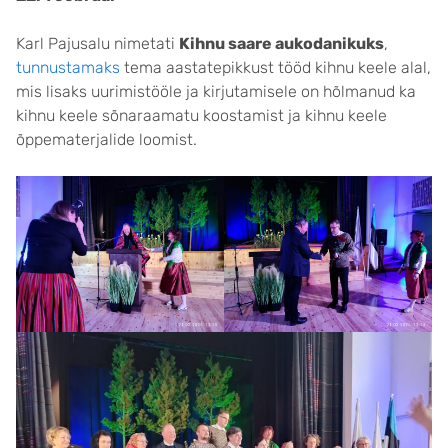
Karl Pajusalu nimetati
Kihnu saare aukodanikuks
,
tunnustamaks
tema aastatepikkust tööd kihnu keele alal,
mis lisaks uurimistööle ja kirjutamisele on hõlmanud ka
kihnu keele sõnaraamatu koostamist ja kihnu keele
õppematerjalide loomist.