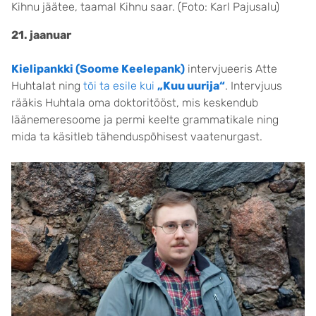
Kihnu jäätee, taamal Kihnu saar. (Foto: Karl Pajusalu)
21. jaanuar
Kielipankki (Soome Keelepank)
intervjueeris Atte
Huhtalat ning
tõi ta esile kui
„Kuu uurija“
. Intervjuus
rääkis Huhtala oma doktoritööst, mis keskendub
läänemeresoome ja permi keelte grammatikale ning
mida ta käsitleb tähenduspõhisest vaatenurgast.