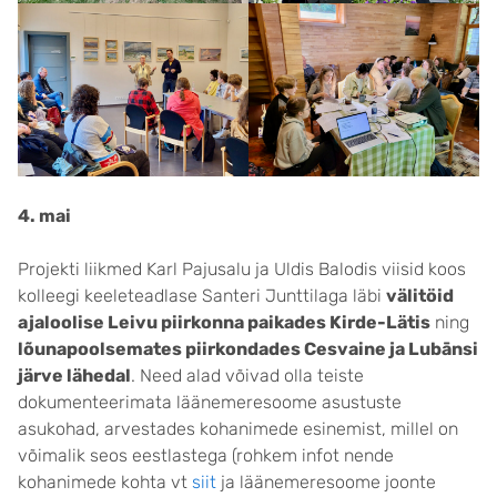
4. mai
Projekti liikmed Karl Pajusalu ja Uldis Balodis viisid koos
kolleegi keeleteadlase Santeri Junttilaga läbi
välitöid
ajaloolise Leivu piirkonna paikades Kirde-Lätis
ning
lõunapoolsemates piirkondades Cesvaine ja Lubānsi
järve lähedal
. Need alad võivad olla teiste
dokumenteerimata läänemeresoome asustuste
asukohad, arvestades kohanimede esinemist, millel on
võimalik seos eestlastega (rohkem infot nende
kohanimede kohta vt
siit
ja läänemeresoome joonte