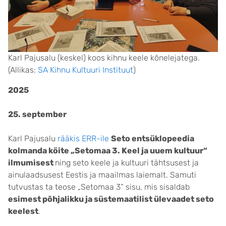
Karl Pajusalu (keskel) koos kihnu keele kõnelejatega.
(Allikas:
SA Kihnu Kultuuri Instituut
)
2025
25. september
Karl Pajusalu
rääkis ERR-ile
Seto entsüklopeedia
kolmanda köite „Setomaa 3. Keel ja uuem kultuur“
ilmumisest
ning seto keele ja kultuuri tähtsusest ja
ainulaadsusest Eestis ja maailmas laiemalt. Samuti
tutvustas ta teose „Setomaa 3“ sisu, mis sisaldab
esimest põhjalikku ja süstemaatilist ülevaadet seto
keelest
.