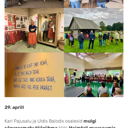
29. aprill
Karl Pajusalu ja Uldis Balodis osalesid
mulgi
sõnaraamatu töörühma
töös
Heimtali muuseumis