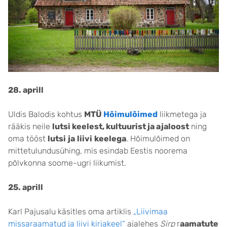
28. aprill
Uldis Balodis kohtus
MTÜ
Hõimulõimed
liikmetega ja
rääkis neile
lutsi keelest, kultuurist ja ajaloost
ning
oma tööst
lutsi
ja
liivi
keelega
. Hõimulõimed on
mittetulundusühing, mis esindab Eestis noorema
põlvkonna soome-ugri liikumist.
25. aprill
Karl Pajusalu käsitles oma artiklis
„Liivimaa
missaraamatud ja liivi kirjakeel“
ajalehes
Sirp
r
aamatute