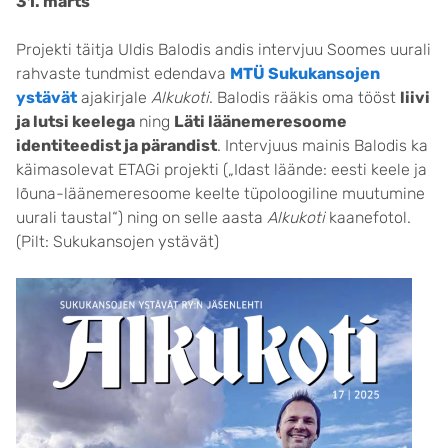
31. märts
Projekti täitja Uldis Balodis andis intervjuu Soomes uurali
rahvaste tundmist edendava
MTÜ Sukukansojen
ystävät
ajakirjale
Alkukoti
. Balodis rääkis oma tööst
liivi
ja lutsi keelega
ning
Läti läänemeresoome
identiteedist ja pärandist
. Intervjuus mainis Balodis ka
käimasolevat ETAGi projekti („Idast läände: eesti keele ja
lõuna-läänemeresoome keelte tüpoloogiline muutumine
uurali taustal“) ning on selle aasta
Alkukoti
kaanefotol.
(Pilt: Sukukansojen ystävät)