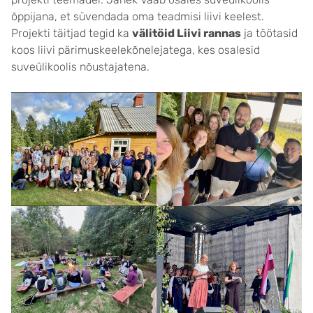
õppijana, et süvendada oma teadmisi liivi keelest.
Projekti täitjad tegid ka
välitöid Liivi rannas
ja töötasid
koos liivi pärimuskeelekõnelejatega, kes osalesid
suveülikoolis nõustajatena.