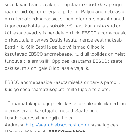
sisaldavad teadusajakirju, populaarteaduslikke ajakirju,
raamatuid, õppematerjale, pilte jm. Paljud andmebaasid
on referaatandmebaasid, st nad informatsiooni ilmunud
kirjanduse kohta ja sisukokkuvõtteid, kui täistekstid on
kättesaadavad, siis nendele on link. EBSCO andmebaasid
on kasutajale terves Eestis tasuta, nende eest maksab
Eesti riik. Kõik Eesti ja paljud välismaa ülikoolid
kasutavad EBSCO andmebaase, kuid ülikoolides on neist
tunduvalt laiem valik. Õppides kasutama EBSCOt saate
oskuse, mis on igale üliõpilasele vajalik.
EBSCO andmebaaside kasutamiseks on tarvis parooli.
Küsige seda raamatukogust, mille lugeja te olete.
TÜ raamatukogu lugejatele, kes ei ole ülikooli liikmed, on
olemas eraldi kasutajatunnused. Saate neid
küsida aadressil paring@utlib.ee.
Aadressil
http://search.ebscohost.com/
sisse logides
klõpsake kõigepealt
EBSCOhost Web.