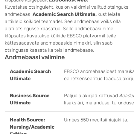
Kuvatakse otsinguleht, kus on vaikimisi valitud otsinguks
andmebaas
Academic Search Ultimate,
kust leiate
artikleid kõikidel teemadel. See andmebaas võiks olla
alati otsingusse kaasatud. Selle andmebaasi nimel
klõpsates kuvatakse kõikide EBSCO platvormil teile
kättesaadavate andmebaaside nimekiri, siin saab
otsingusse kaasata ka teisi andmebaase.
Andmebaasi valimine
Academic Search
EBSCO andmebaasidest mahukaim.
Ultimate
eelretsenseeritud teadusajakirju 
Business Source
Paljud ajakirjad kattuvad
Academ
Ultimate
lisaks äri, majanduse, turundus
Health Source:
Umbes 550 meditsiiniajakirja.
Nursing/Academic