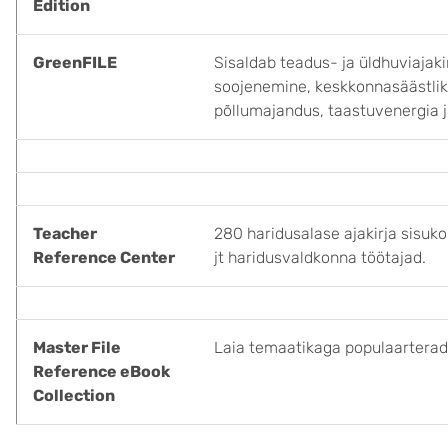
Edition
GreenFILE
Sisaldab teadus- ja üldhuviajak
soojenemine, keskkonnasäästlik 
põllumajandus, taastuvenergia 
Teacher
280 haridusalase ajakirja sisuk
Reference Center
jt haridusvaldkonna töötajad.
Master File
Laia temaatikaga populaarteradu
Reference eBook
Collection