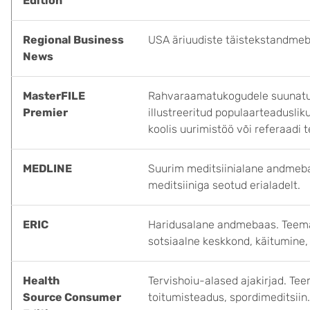
Edition
Regional Business
USA äriuudiste täistekstandmeb
News
MasterFILE
Rahvaraamatukogudele suunatu
Premier
illustreeritud populaarteaduslikud
koolis uurimistöö või referaadi 
MEDLINE
Suurim meditsiinialane andmebaa
meditsiiniga seotud erialadelt.
ERIC
Haridusalane andmebaas. Teema
sotsiaalne keskkond, käitumine,
Health
Tervishoiu-alased ajakirjad. Tee
Source Consumer
toitumisteadus, spordimeditsiin.