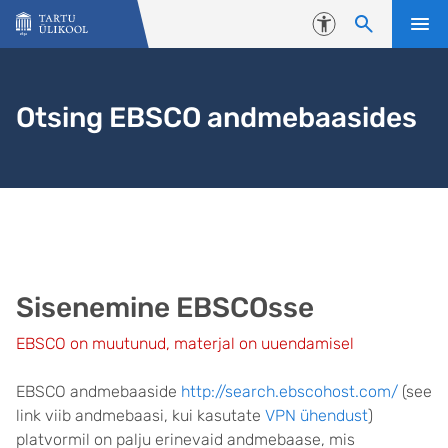
Liigu edasi põhisisu juurde
Juurdepääsetavus
Otsing EBSCO andmebaasides
Sisenemine EBSCOsse
EBSCO on muutunud, materjal on uuendamisel
EBSCO andmebaaside
http://search.ebscohost.com/
(see
link viib andmebaasi, kui kasutate
VPN ühendust
)
platvormil on palju erinevaid andmebaase, mis