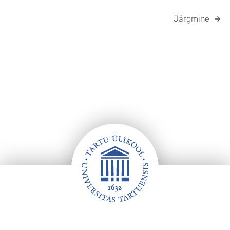
Järgmine
Jalus