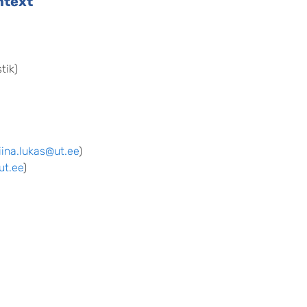
ntext
stik)
liina.lukas@ut.ee
)
ut.ee
)