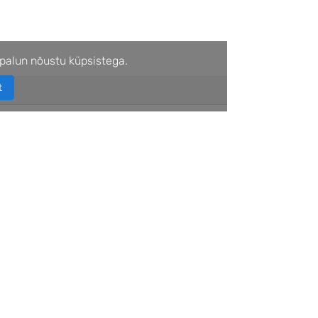
palun nõustu küpsistega.
t