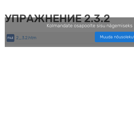
УПРАЖНЕНИЕ 2.3.2
Kolmandate osapoolte sisu nägemiseks 
Muuda nõusoleku
2_3.2.htm