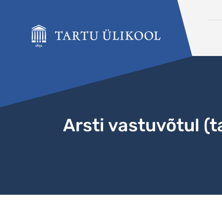
Liigu edasi põhisisu juurde
Arsti vastuvõtul (