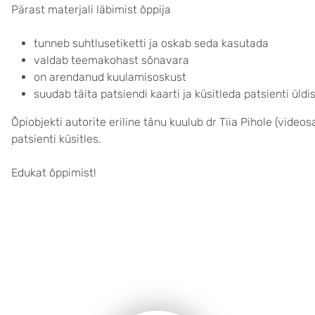
Pärast materjali läbimist õppija
tunneb suhtlusetiketti ja oskab seda kasutada
valdab teemakohast sõnavara
on arendanud kuulamisoskust
suudab täita patsiendi kaarti ja küsitleda patsienti ül
Õpiobjekti autorite eriline tänu kuulub dr Tiia Pihole (videos
patsienti küsitles.
Edukat õppimist!