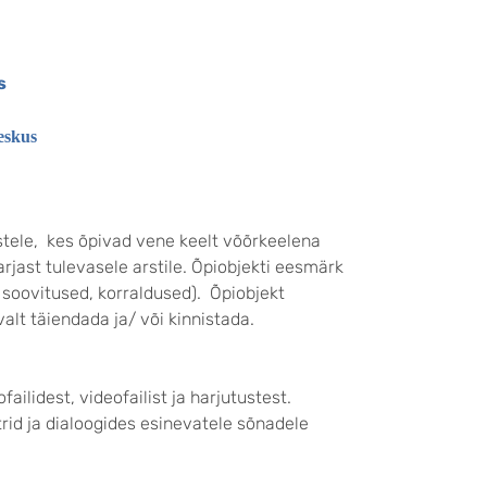
s
eskus
stele, kes õpivad vene keelt võõrkeelena
arjast tulevasele
arstile
. Õpiobjekti eesmärk
 soovitused, korraldused). Õpiobjekt
alt täiendada ja/ või kinnistada.
ilidest, videofailist ja harjutustest.
trid ja dialoogides esinevatele sõnadele