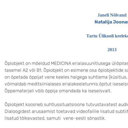
Janeli Nõlvand
Natalija Joona
Tartu Ülikooli keelek
2013
Õpiobjekt on mõeldud MEDICINA erialasuunitlusega üliõpila
tasemel A2 või B1. Õpiobjekt on esimene osa õpiobjektide s
on õpetada õppijat vene keeles haigega suhtlema (küsitlus,
võimaldab meditsiinialases erialakeeletunnis õpitut iseseisv
Õppematerjali võib õppija omandada ka iseseisvalt.
Õpiobjekt koosneb suhtlussituatsioone tutvustavatest audiofa
Dialoogidest arusaamist toetavad videofailile lisatud subtii
lisatud tõlkevasted, samuti vene-eesti sõnastik.