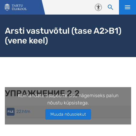
Liigu edasi põhisisu juurde
Juurdepääsetavus
Arsti vastuvõtul (tase A2>B1)
(vene keel)
УПРАЖНЕНИЕ 2.2
Kolmandate osapoolte sisu nägemiseks palun
nõustu küpsistega.
22.htm
Muuda nõusolekut