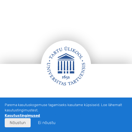
Jalus
Parema kasutuskogemuse tagamiseks kasutame küpsiseid. Loe lähemalt
kasutustingimustest.
Tartu Ülikooli hooned kaardil
Kasutustingimused
Nõustun
Ei nõustu