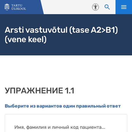
Liigu edasi põhisisu juurde
Juurdepääsetavus
Arsti vastuvõtul (tase A2>B1)
(vene keel)
УПРАЖНЕНИЕ 1.1
Выберите из вариантов один правильный ответ
Имя, фамилия и личный код пациента...