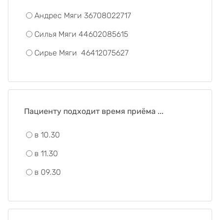
Андрес Мяги 36708022717
Силья Мяги 44602085615
Сирье Мяги 46412075627
Пациенту подходит время приёма ...
в 10.30
в 11.30
в 09.30