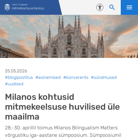
Liigu edasi põhisisu juurde
Juurdepääsetavus
25.05.2026
#blogipostitus
#esinemised
#konverents
#sündmused
#uudised
Milanos kohtusid
mitmekeelsuse huvilised üle
maailma
28.-30. aprillil toimus Milanos Bilingualism Matters
võrgustiku iga-aastane sümpoosium. Sümpoosiumil