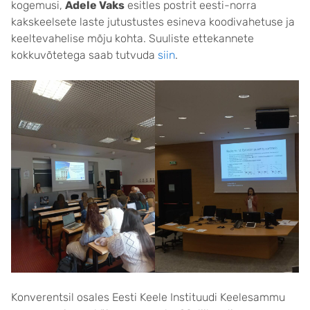
kogemusi,
Adele Vaks
esitles postrit eesti-norra
kakskeelsete laste jutustustes esineva koodivahetuse ja
keeltevahelise mõju kohta. Suuliste ettekannete
kokkuvõtetega saab tutvuda
siin
.
Konverentsil osales Eesti Keele Instituudi Keelesammu