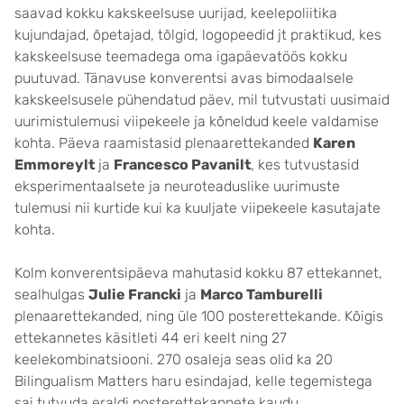
saavad kokku kakskeelsuse uurijad, keelepoliitika
kujundajad, õpetajad, tõlgid, logopeedid jt praktikud, kes
kakskeelsuse teemadega oma igapäevatöös kokku
puutuvad. Tänavuse konverentsi avas bimodaalsele
kakskeelsusele pühendatud päev, mil tutvustati uusimaid
uurimistulemusi viipekeele ja kõneldud keele valdamise
kohta. Päeva raamistasid plenaarettekanded
Karen
Emmoreylt
ja
Francesco Pavanilt
, kes tutvustasid
eksperimentaalsete ja neuroteaduslike uurimuste
tulemusi nii kurtide kui ka kuuljate viipekeele kasutajate
kohta.
Kolm konverentsipäeva mahutasid kokku 87 ettekannet,
sealhulgas
Julie Francki
ja
Marco Tamburelli
plenaarettekanded, ning üle 100 posterettekande. Kõigis
ettekannetes käsitleti 44 eri keelt ning 27
keelekombinatsiooni. 270 osaleja seas olid ka 20
Bilingualism Matters haru esindajad, kelle tegemistega
sai tutvuda eraldi posterettekannete kaudu.