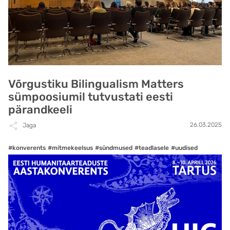
Võrgustiku Bilingualism Matters
sümpoosiumil tutvustati eesti
pärandkeeli
26.03.2025
Jaga
#konverents
#mitmekeelsus
#sündmused
#teadlasele
#uudised