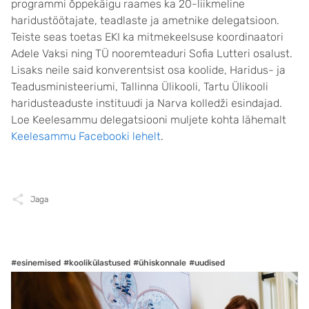
programmi õppekäigu raames ka 20-liikmeline
haridustöötajate, teadlaste ja ametnike delegatsioon.
Teiste seas toetas EKI ka mitmekeelsuse koordinaatori
Adele Vaksi ning TÜ nooremteaduri Sofia Lutteri osalust.
Lisaks neile said konverentsist osa koolide, Haridus- ja
Teadusministeeriumi, Tallinna Ülikooli, Tartu Ülikooli
haridusteaduste instituudi ja Narva kolledži esindajad.
Loe Keelesammu delegatsiooni muljete kohta lähemalt
Keelesammu Facebooki lehelt
.
Jaga
#esinemised
#koolikülastused
#ühiskonnale
#uudised