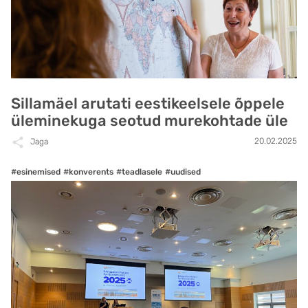
Sillamäel arutati eestikeelsele õppele
üleminekuga seotud murekohtade üle
20.02.2025
Jaga
#esinemised
#konverents
#teadlasele
#uudised