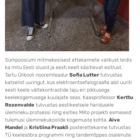
Sümpoosiumi mitmekesisest ettekannete valikust leidis
ka mitu Eesti olusid ja eesti keelt käsitlevat esitlust.
Tartu Ülikooli nooremteadur
Sofia Lutter
tutvustas
katselist uuringut, kus elektroentsefalograafia abil uuriti
eesti keele vältekontrastide taju eri pikkusega
keelekogemusega kuulajate seas. Kaasprofessor
Kerttu
Rozenvalde
tutvustas eestikeelsele haridusele
ülemineku protsessi ning esitles MiKo projekti esmaseid
tulemusi üleminekukoolide kogemuste kohta.
Aive
Mandel
ja
Kristiina Praakli
posterettekanne tutvustas
TÜ keelesõbra programmi ning tandemõppes osalenute