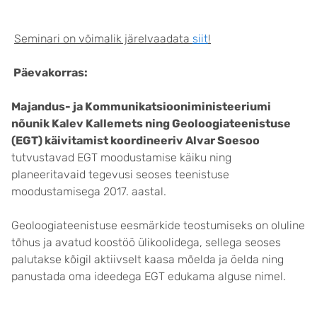
Seminari on võimalik järelvaadata
siit
!
Päevakorras:
Majandus- ja Kommunikatsiooniministeeriumi
nõunik
Kalev Kallemets
ning Geoloogiateenistuse
(EGT) käivitamist koordineeriv
Alvar Soesoo
tutvustavad EGT moodustamise käiku ning
planeeritavaid tegevusi seoses teenistuse
moodustamisega 2017. aastal.
Geoloogiateenistuse eesmärkide teostumiseks on oluline
tõhus ja avatud koostöö ülikoolidega, sellega seoses
palutakse kõigil aktiivselt kaasa mõelda ja öelda ning
panustada oma ideedega EGT edukama alguse nimel.