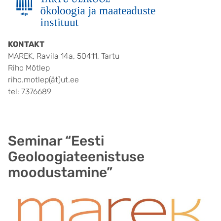
KONTAKT
MAREK, Ravila 14a, 50411, Tartu
Riho Mõtlep
riho.motlep(ät)ut.ee
tel: 7376689
Seminar “Eesti
Geoloogiateenistuse
moodustamine”