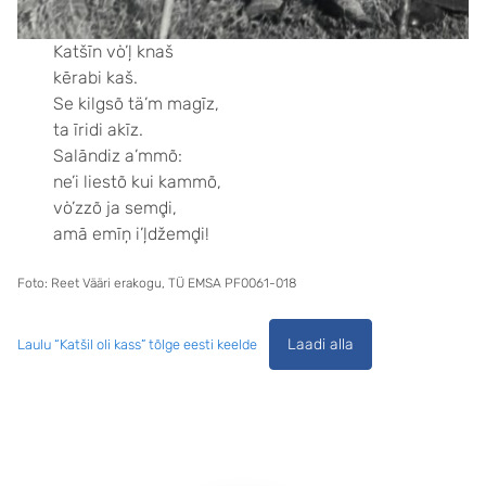
Katšīn vȯ’ļ knaš
kērabi kaš.
Se kilgsõ tä’m magīz,
ta īridi akīz.
Salāndiz a’mmõ:
ne’i liestõ kui kammõ,
vȯ’zzõ ja semḑi,
amā emīņ i’ļdžemḑi!
Foto: Reet Vääri erakogu, TÜ EMSA PF0061-018
Laadi alla
Laulu “Katšil oli kass” tõlge eesti keelde