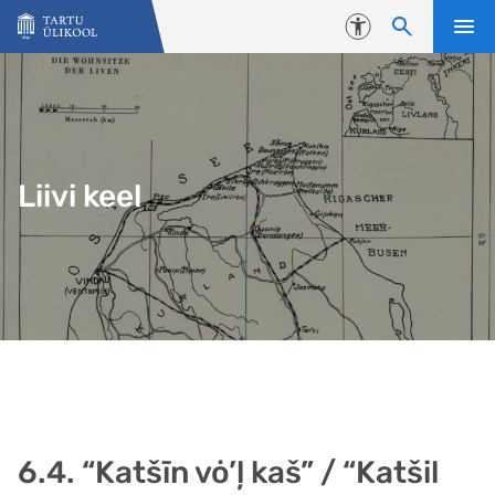
Liigu edasi põhisisu juurde
Juurdepääsetavus
Liivi keel
6.4. “Katšīn vȯ’ļ kaš” / “Katšil