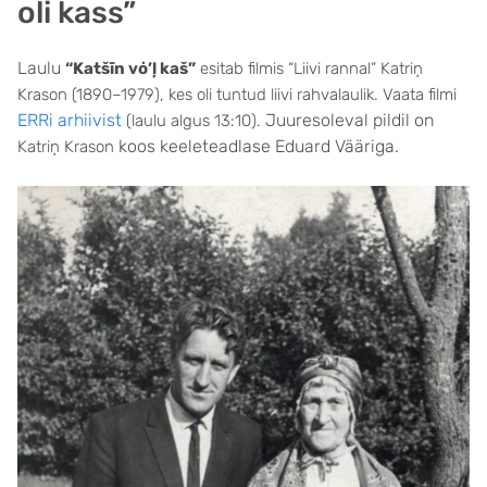
oli kass”
Laulu
“Katšīn vȯ’ļ kaš”
esitab filmis “Liivi rannal” Katriņ
Krason (1890–1979), kes oli tuntud liivi rahvalaulik. Vaata filmi
ERRi arhiivist
Juuresoleval pildil on
(laulu algus 13:10).
koos keeleteadlase Eduard Vääriga.
Katriņ Krason