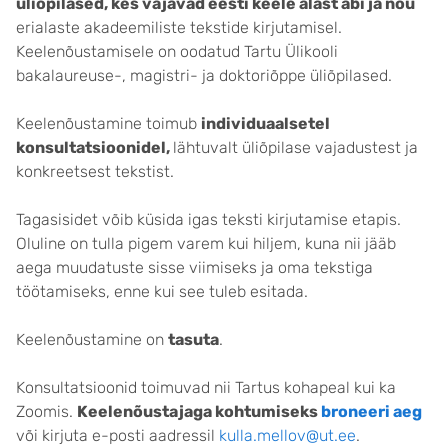
üliõpilased, kes vajavad eesti keele alast abi ja nõu
erialaste akadeemiliste tekstide kirjutamisel.
Keelenõustamisele on oodatud Tartu Ülikooli
bakalaureuse-, magistri- ja doktoriõppe üliõpilased.
Keelenõustamine toimub
individuaalsetel
konsultatsioonidel,
lähtuvalt üliõpilase vajadustest ja
konkreetsest tekstist.
Tagasisidet võib küsida igas teksti kirjutamise etapis.
Oluline on tulla pigem varem kui hiljem, kuna nii jääb
aega muudatuste sisse viimiseks ja oma tekstiga
töötamiseks, enne kui see tuleb esitada.
Keelenõustamine on
tasuta
.
Konsultatsioonid toimuvad nii Tartus kohapeal kui ka
Zoomis.
Keelenõustajaga kohtumiseks
broneeri aeg
või kirjuta e-posti aadressil
kulla.mellov@ut.ee
.