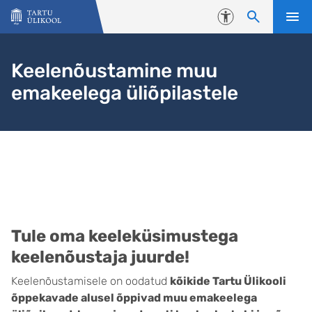
Liigu edasi põhisisu juurde
Juurdepääsetavus
Keelenõustamine muu
emakeelega üliõpilastele
Keelenõustamisest
Tule oma keeleküsimustega
keelenõustaja juurde!
Keelenõustamisele on oodatud
kõikide Tartu Ülikooli
õppekavade alusel õppivad muu emakeelega