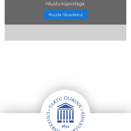
nõustu küpsistega.
Muuda nõusolekut