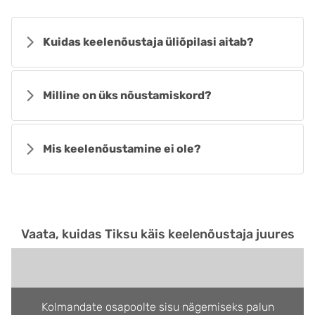
Kuidas keelenõustaja üliõpilasi aitab?
Milline on üks nõustamiskord?
Mis keelenõustamine ei ole?
Vaata, kuidas Tiksu käis keelenõustaja juures
Kolmandate osapoolte sisu nägemiseks palun