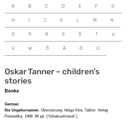
A
B
C
D
E
F
G
H
I
J
K
L
M
N
O
P
R
S
Š
T
U
V
W
Õ
Ä
Ö
Ü
Oskar Tanner – children’s
stories
Books
German
Die Ungehorsamen
. Übersetzung: Helga Viira. Tallinn: Verlag
Perioodika, 1988. 86 pp. [‘Sõnakuulmatud’.]