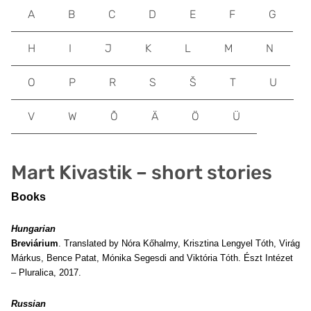
A
B
C
D
E
F
G
H
I
J
K
L
M
N
O
P
R
S
Š
T
U
V
W
Õ
Ä
Ö
Ü
Mart Kivastik – short stories
Books
Hungarian
Breviárium
. Translated by Nóra Kőhalmy, Krisztina Lengyel Tóth, Virág
Márkus, Bence Patat, Mónika Segesdi and Viktória Tóth. Észt Intézet
– Pluralica, 2017.
Russian