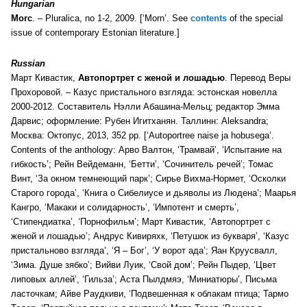
Hungarian
Morc
. – Pluralica, no 1-2, 2009. [‘Morn’. See
contents
of the special
issue of contemporary Estonian literature.]
Russian
Март Кивастик,
Автопортрет с женой и лошадью
. Перевод Веры
Проxоровой. – Казус пристального взгляда: эстонская новелла
2000-2012. Составитель Нэлли Абашина-Мельц; редактор Эмма
Дарвис; оформление: Рубен Игитханян. Таллинн: Aleksandra;
Москва: Октопус, 2013, 352 pp. [‘Autoportree naise ja hobusega’.
Contents of the anthology: Арво Валтон, ‘Трамвай’, ‘Испытание на
гибкость’; Рейн Вейдеманн, ‘Бетти’, ‘Сочинитель речей’; Томас
Винт, ‘За окном темнеющий парк’; Сирье Вихма-Нормет, ‘Осколки
Старого города’, ‘Книга о Сибелиусе и дьяволы из Людена’; Маарья
Кангро, ‘Макаки и солидарность’, ‘Импотент и смерть’,
‘Стипендиатка’, ‘Порнофильм’; Март Кивастик, ‘Автопортрет с
женой и лошадью’; Андрус Кивиряхк, ‘Петушок из букваря’, ‘Казус
пристальново взгляда’, ‘Я – Бог’, ‘У ворот ада’; Яан Круусвалл,
‘Зима. Душе зябко’; Вийви Луик, ‘Свой дом’; Рейн Пыдер, ‘Цвет
липовых аллей’, ‘Гильза’; Аста Пылдмяэ, ‘Миниатюры’, Письма
ласточкам; Айве Раудкиви, ‘Подвешенная к облакам птица; Тармо