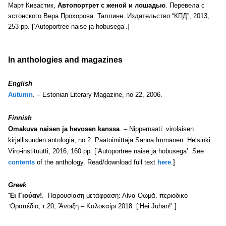
Март Кивастик,
Автопортрет с женой и лошадью
. Перевела с
эстонского Вера Прохорова. Таллинн: Издательство “КПД”, 2013,
253 pp. [’Autoportree naise ja hobusega’.]
In anthologies and magazines
English
Autumn
. – Estonian Literary Magazine, no 22, 2006.
Finnish
Omakuva naisen ja hevosen kanssa
. – Nippernaati: virolaisen
kirjallisuuden antologia, no 2. Päätoimittaja Sanna Immanen. Helsinki:
Viro-instituutti, 2016, 160 pp. [’Autoportree naise ja hobusega’. See
contents
of the anthology. Read/download full text
here
.]
Greek
Ἔι Γιούαν!
. Παρουσίαση-μετάφραση: Λίνα Θωμᾶ. περιοδικό
᾽Οροπέδιο, τ.20, Ἄνοιξη – Καλοκαίρι 2018. [‘Hei Juhan!’.]