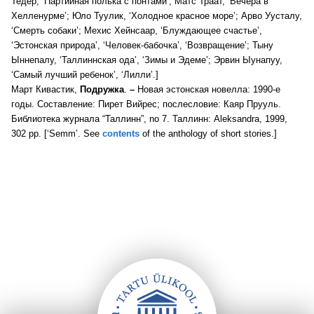
Тедер, ‘Партийная полька c понтами’; Матс Траат, ‘Вечера в
Хелленурме’; Юло Туулик, ‘Холодное красное море’; Арво Уусталу,
‘Смерть собаки’; Мехис Хейнсаар, ‘Блуждающее счастье’,
‘Эстонская природа’, ‘Человек-бабочка’, ‘Возвращение’; Тыну
Ыннепалу, ‘Таллиннская ода’, ‘Зимы и Эдеме’; Эрвин Ыунапуу,
‘Самый лучший ребенок’, ‘Лилли’.]
Март Кивастик,
Подружка
.
–
Новая эстонская новелла: 1990-е
годы. Cоставление: Пирет Вийрес; послесловие: Каяр Прууль.
Библиотека журнала “Таллинн”, no 7. Таллинн: Aleksandra, 1999,
302 pp. [‘Semm’. See
contents
of the anthology of short stories.]