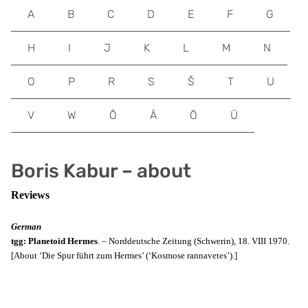
A
B
C
D
E
F
G
H
I
J
K
L
M
N
O
P
R
S
Š
T
U
V
W
Õ
Ä
Ö
Ü
Boris Kabur – about
Reviews
German
tgg: Planetoid Hermes
. – Norddeutsche Zeitung (Schwerin), 18. VIII 1970.
[About ‘Die Spur führt zum Hermes’ (‘Kosmose rannavetes’).]