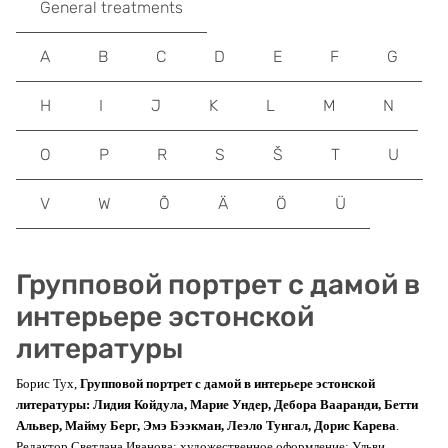
General treatments
A
B
C
D
E
F
G
H
I
J
K
L
M
N
O
P
R
S
Š
T
U
V
W
Õ
Ä
Ö
Ü
Групповой портрет с дамой в
интерьере эстонской
литературы
Борис Тух,
Групповой портрет с дамой в интерьере эстонской
литературы: Лидия Койдула, Марие Ундер, Дебора Вааранди, Бетти
Альвер, Майму Берг, Эмэ Бээкман, Леэло Тунгал, Дорис Карева
.
Редактор Светлана Иванова; художественное оформление: Ульви