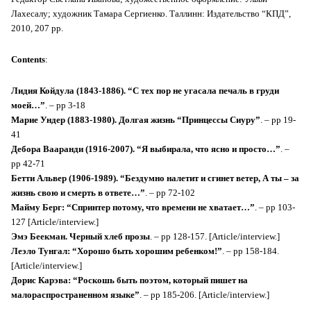
Лахесалу; художник Тамара Сергиенко. Таллинн: Издательство “КПД”,
2010, 207 pp.
Contents
:
Лидия Койдула (1843-1886). “С тех пор не угасала печаль в груди
моей…”
. – pp 3-18
Марие Ундер (1883-1980). Долгая жизнь “Принцессы Сиуру”
. – pp 19-
41
Дебора Вааранди (1916-2007). “Я выбирала, что ясно и просто…”
. –
pp 42-71
Бетти Альвер (1906-1989). “Бездумно налетит и сгинет ветер, А ты – за
жизнь свою и смерть в ответе…”
. – pp 72-102
Майму Берг: “Спринтер потому, что времени не хватает…”
. – pp 103-
127 [Article/interview.]
Эмэ Беекман. Черный хлеб прозы
. – pp 128-157. [Article/interview.]
Леэло Тунгал: “Хорошо быть хорошим ребенком!”
. – pp 158-184.
[Article/interview.]
Дорис Карэва: “Роскошь быть поэтом, который пишет на
малораспространенном языке”
. – pp 185-206. [Article/interview.]