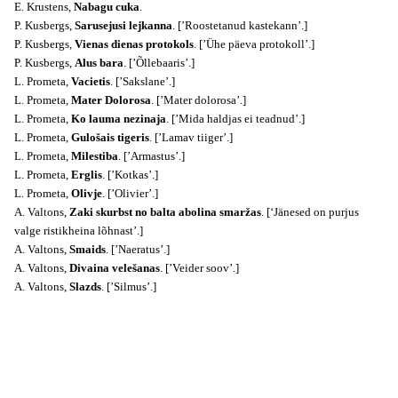
E. Krustens,
Nabagu cuka
.
P. Kusbergs,
Sarusejusi lejkanna
. [’Roostetanud kastekann’.]
P. Kusbergs,
Vienas dienas protokols
. [’Ühe päeva protokoll’.]
P. Kusbergs,
Alus bara
. [’Õllebaaris’.]
L. Prometa,
Vacietis
. [’Sakslane’.]
L. Prometa,
Mater Dolorosa
. [’Mater dolorosa’.]
L. Prometa,
Ko lauma nezinaja
. [’Mida haldjas ei teadnud’.]
L. Prometa,
Gulošais tigeris
. [’Lamav tiiger’.]
L. Prometa,
Milestiba
. [’Armastus’.]
L. Prometa,
Erglis
. [’Kotkas’.]
L. Prometa,
Olivje
. [’Olivier’.]
A. Valtons,
Zaki skurbst no balta abolina smaržas
. [‘Jänesed on purjus
valge ristikheina lõhnast’.]
A. Valtons,
Smaids
. [’Naeratus’.]
A. Valtons,
Divaina velešanas
. [’Veider soov’.]
A. Valtons,
Slazds
. [’Silmus’.]