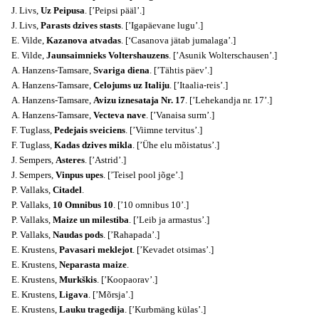
J. Livs,
Uz Peipusa
. [’Peipsi pääl’.]
J. Livs,
Parasts dzives stasts
. [’Igapäevane lugu’.]
E. Vilde,
Kazanova atvadas
. [‘Casanova jätab jumalaga’.]
E. Vilde,
Jaunsaimnieks Voltershauzens
. [’Asunik Wolterschausen’.]
A. Hanzens-Tamsare,
Svariga diena
. [’Tähtis päev’.]
A. Hanzens-Tamsare,
Celojums uz Italiju
. [’Itaalia-reis’.]
A. Hanzens-Tamsare,
Avizu iznesataja Nr. 17
. [’Lehekandja nr. 17’.]
A. Hanzens-Tamsare,
Vecteva nave
. [’Vanaisa surm’.]
F. Tuglass,
Pedejais sveiciens
. [’Viimne tervitus’.]
F. Tuglass,
Kadas dzives mikla
. [’Ühe elu mõistatus’.]
J. Sempers,
Asteres
. [’Astrid’.]
J. Sempers,
Vinpus upes
. [’Teisel pool jõge’.]
P. Vallaks,
Citadel
.
P. Vallaks,
10 Omnibus 10
. [’10 omnibus 10’.]
P. Vallaks,
Maize un milestiba
. [’Leib ja armastus’.]
P. Vallaks,
Naudas pods
. [’Rahapada’.]
E. Krustens,
Pavasari meklejot
. [’Kevadet otsimas’.]
E. Krustens,
Neparasta maize
.
E. Krustens,
Murkškis
. [’Koopaorav’.]
E. Krustens,
Ligava
. [’Mõrsja’.]
E. Krustens,
Lauku tragedija
. [’Kurbmäng külas’.]