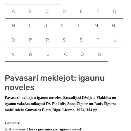
A
B
C
D
E
F
G
H
I
J
K
L
M
N
O
P
R
S
Š
T
U
V
W
Õ
Ä
Ö
Ü
Pavasari meklejot: igaunu
noveles
Pavasari meklejot: igaunu noveles. Sastadijusi Džuljeta Plakidis; no
igaunu valodas tulkojusi Dž. Plakidis, Anna Žigure un Janis Žigurs;
makslinieks Gunvalds Elers. Riga: Liesma, 1974, 354 pp.
Contents
:
N. Anderzens,
Dažas piezimes par igaunu noveli
.