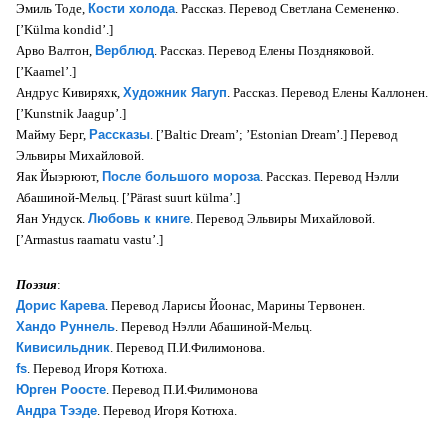
Эмиль Тоде,
Кости холода
. Рассказ. Перевод Светлана Семененко.
[’Külma kondid’.]
Арво Валтон,
Верблюд
. Рассказ. Перевод Елены Поздняковой.
[’Kaamel’.]
Андрус Кивиряхк,
Художник Яагуп
. Рассказ. Перевод Елены Каллонен.
[’Kunstnik Jaagup’.]
Майму Берг,
Рассказы
. [’Baltic Dream’; ’Estonian Dream’.] Перевод
Эльвиры Михайловой.
Яак Йыэрюют,
После большого мороза
. Рассказ. Перевод Нэлли
Абашиной-Мельц. [’Pärast suurt külma’.]
Яан Ундуск.
Любовь к книге
. Перевод Эльвиры Михайловой.
[’Armastus raamatu vastu’.]
Поэзия
:
Дорис Карева
. Перевод Ларисы Йоонас, Марины Тервонен.
Хандо Руннель
. Перевод Нэлли Абашиной-Мельц.
Кивисильдник
. Перевод П.И.Филимонова.
fs
. Перевод Игоря Котюха.
Юрген Роосте
. Перевод П.И.Филимонова
Андра Тээде
. Перевод Игоря Котюха.