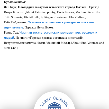
Публицистика
:
Яан Каус,
Площади и закоулки эстонского города Поэзии
. Перевод
Игоря Котюха. [About Estonian poetry, Doris
Kareva, Mathura, Aare Pilv,
Triin Soomets, Kivisildnik, fs, Jürgen Rooste and Elo Viiding.]
Рейн Вейдеманн,
Эстония и эстонская культура — понятия
идентичные
. Перевод Лены Блюм.
Борис Тух,
Частная жизнь эстонских монументов, русалок и
людей
. Из книги «Горячая десятка эстонских писателей».
Вступительная заметка Нэлли Абашиной-Мельц. [About Enn Vetemaa and
Mati Unt.]