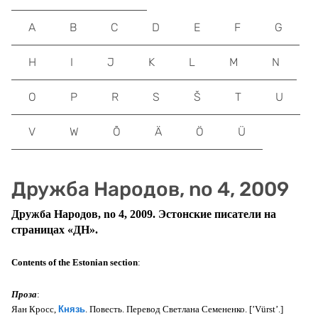
A
B
C
D
E
F
G
H
I
J
K
L
M
N
O
P
R
S
Š
T
U
V
W
Õ
Ä
Ö
Ü
Дружба Народов, no 4, 2009
Дружба Народов, no 4, 2009. Эстонские писатели на
страницах «ДН».
Contents of the Estonian section
:
Проза
:
Яан Кросс,
Князь
. Повесть. Перевод Светлана Семененко. [’Vürst’.]