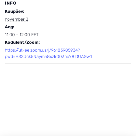
INFO
Kuupäev:
november 3
Aeg:
11:00 - 12:00
EET
Koduleht/Zoom:
https://ut-ee.zoom.us/j/96183905934?
pwd=HSXJck5Naymn8xzlr003noY8iDUAGw.1