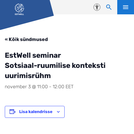
Liigu edasi põhisisu juurde
Juurdepääsetavus
« Kõik sündmused
EstWell seminar
Sotsiaal-ruumilise konteksti
uurimisrühm
november 3 @ 11:00
-
12:00
EET
Lisa kalendrisse